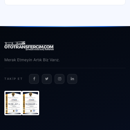
Merak Etmeyin Artık Biz Varız.
TAKIP ET