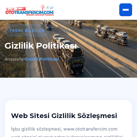
Anasayfa
YASAL BILGILER
Gizlilik Politikası
Hakkımızda
Anasayfa
Gizlilik Politikası
Hizmetlerimiz
Hizmet Bölgelerimiz
İletişim
Web Sitesi Gizlilik Sözleşmesi
Çekici Talep Et
İşbu gizlilik sözleşmesi, www.ototransfercim.com