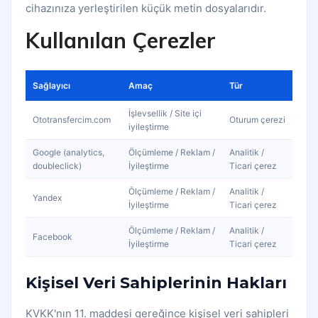
cihazınıza yerleştirilen küçük metin dosyalarıdır.
Kullanılan Çerezler
Sağlayıcı
Amaç
Tür
İşlevsellik / Site içi
Ototransfercim.com
Oturum çerezi
iyileştirme
Google (analytics,
Ölçümleme / Reklam /
Analitik /
doubleclick)
İyileştirme
Ticari çerez
Ölçümleme / Reklam /
Analitik /
Yandex
İyileştirme
Ticari çerez
Ölçümleme / Reklam /
Analitik /
Facebook
İyileştirme
Ticari çerez
Kişisel Veri Sahiplerinin Hakları
KVKK'nın 11. maddesi gereğince kişisel veri sahipleri