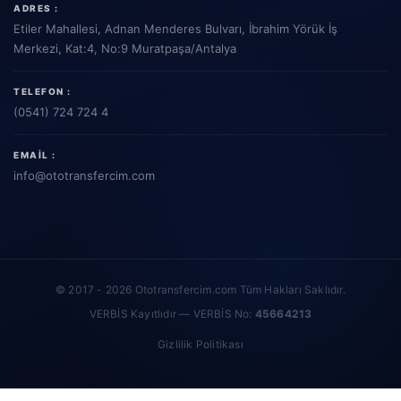
ADRES :
Etiler Mahallesi, Adnan Menderes Bulvarı, İbrahim Yörük İş
Merkezi, Kat:4, No:9 Muratpaşa/Antalya
TELEFON :
(0541) 724 724 4
EMAIL :
info
@ototransfercim.com
© 2017 - 2026 Ototransfercim.com Tüm Hakları Saklıdır.
VERBİS Kayıtlıdır — VERBİS No:
45664213
Gizlilik Politikası