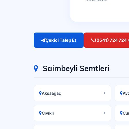
Çekici Talep Et
(0541) 724 724 
Saimbeyli Semtleri
Aksaağaç
Avc
Cıvıklı
Cu