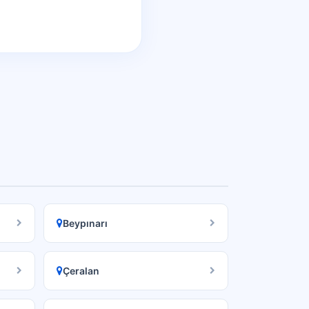
Beypınarı
Çeralan