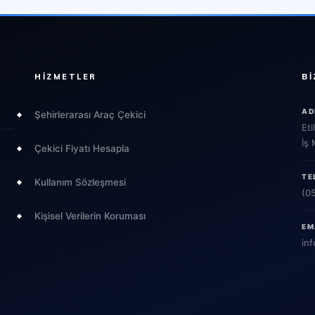
HIZMETLER
BI
AD
Şehirlerarası Araç Çekici
Eti
İş
Çekici Fiyatı Hesapla
TE
Kullanım Sözleşmesi
(0
Kişisel Verilerin Koruması
EM
inf