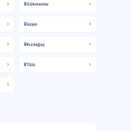
Gökmenler
İslam
Kızılağaç
Tülü