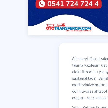
Saimbeyli Çekici yıla
taşıma vazifesini üst
elektrik sorunu yaşay
sağlamaktadır. Saimb
merkezimize aracınız i
dönmüyorsa ahtapot ç
araçları taşıma kapasi
Yolda Kalanın Kurtarı