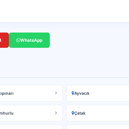
4
WhatsApp
ıpınarı
Ayvacık
mhurlu
Çatak