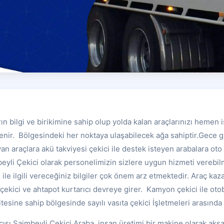
rın bilgi ve birikimine sahip olup yolda kalan araçlarınızı hemen 
lenir. Bölgesindeki her noktaya ulaşabilecek ağa sahiptir.Gece 
an araçlara akü takviyesi çekici ile destek isteyen arabalara oto 
eyli Çekici olarak personelimizin sizlere uygun hizmeti verebil
le ilgili vereceğiniz bilgiler çok önem arz etmektedir. Araç kazal
ekici ve ahtapot kurtarıcı devreye girer. Kamyon çekici ile oto
tesine sahip bölgesinde sayılı vasıta çekici İşletmeleri arasında 
cısı Saimbeyli Çekici Araba, insan üretimi bir makine olarak aksa