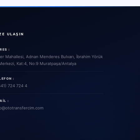
ZE ULAŞIN
RES :
ler Mahallesi, Adnan Menderes Bulvarı, İbrahim Yörük
 Merkezi, Kat:4, No:9 Muratpaşa/Antalya
LEFON :
541) 724 724 4
AIL :
o
@ototransfercim.com