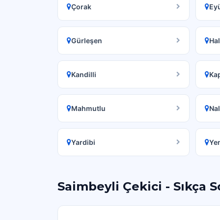
Çorak
Ey
Gürleşen
Hal
Kandilli
Ka
Mahmutlu
Nal
Yardibi
Ye
Saimbeyli Çekici - Sıkça S