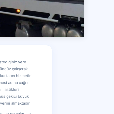
istediğiniz yere
gündüz çalışarak
kurtarıcı hizmetini
mesi adına çağrı
ı lastikleri
büs çekici büyük
yerini almaktadır.
m ve parçaları ile