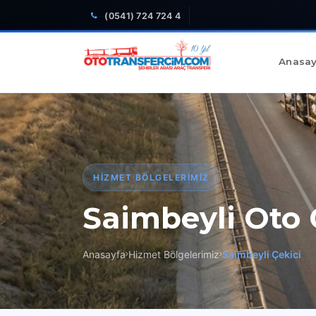
(0541) 724 724 4
Anasay
HIZMET BÖLGELERIMIZ
Saimbeyli Oto 
Anasayfa
Hizmet Bölgelerimiz
Saimbeyli Çekici