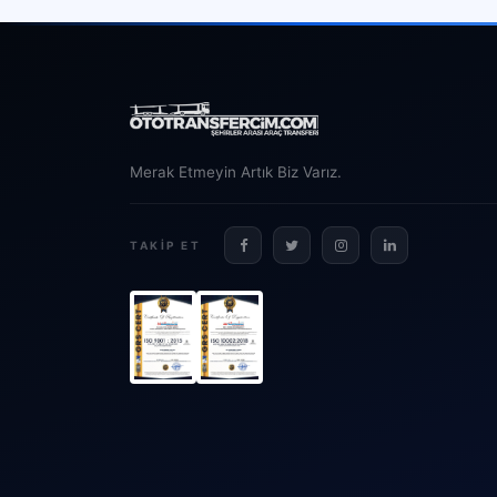
Merak Etmeyin Artık Biz Varız.
TAKIP ET