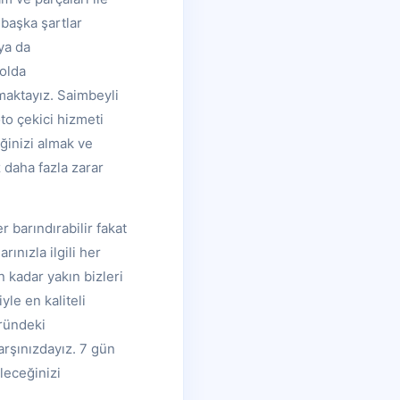
 başka şartlar
ya da
yolda
nmaktayız. Saimbeyli
to çekici hizmeti
ğinizi almak ve
 daha fazla zarar
 barındırabilir fakat
ınızla ilgili her
 kadar yakın bizleri
le en kaliteli
öründeki
arşınızdayız. 7 gün
leceğinizi