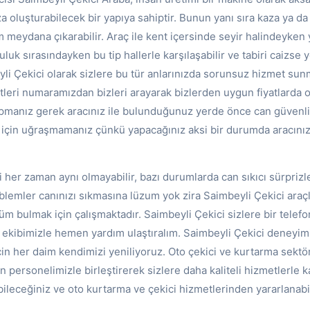
za oluşturabilecek bir yapıya sahiptir. Bunun yanı sıra kaza ya da
meydana çıkarabilir. Araç ile kent içersinde seyir halindeyken 
luk sırasındayken bu tip hallerle karşılaşabilir ve tabiri caizse 
eyli Çekici olarak sizlere bu tür anlarınızda sorunsuz hizmet su
leri numaramızdan bizleri arayarak bizlerden uygun fiyatlarda o
Yapmanız gerek aracınız ile bulunduğunuz yerde önce can güvenli
k için uğraşmamanız çünkü yapacağınız aksi bir durumda aracınız
 her zaman aynı olmayabilir, bazı durumlarda can sıkıcı sürprizler
emler canınızı sıkmasına lüzum yok zira Saimbeyli Çekici araçlar
m bulmak için çalışmaktadır. Saimbeyli Çekici sizlere bir telefon
 ekibimizle hemen yardım ulaştıralım. Saimbeyli Çekici deneyimiy
çin her daim kendimizi yeniliyoruz. Oto çekici ve kurtarma sekt
 personelimizle birleştirerek sizlere daha kaliteli hizmetlerle k
bileceğiniz ve oto kurtarma ve çekici hizmetlerinden yararlanabi