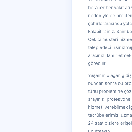
beraber her vakit arı
nedeniyle de problem 
şehirlerarasında yolcu
kalabilirsiniz. Saimb
Çekici müşteri hizmet
talep edebilirsiniz.
aracınızı tamir etme
görebilir.
Yaşamın olağan gidişi
bundan sonra bu probl
türlü problemine çözü
arayın ki profesyonel
hizmeti verebilmek i
tecrübelerimizi uzman
24 saat bizlere erişe
unutmayın.