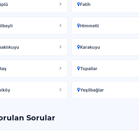
üplü
Fatih
ilbeyli
Himmetli
paklıkuyu
Karakuyu
taş
Topallar
niköy
Yeşilbağlar
orulan Sorular