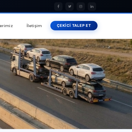
erimiz
İletişim
ÇEKİCİ TALEP ET