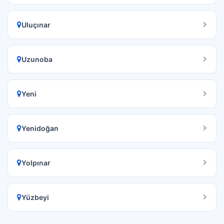
Uluçınar
Uzunoba
Yeni
Yenidoğan
Yolpınar
Yüzbeyi