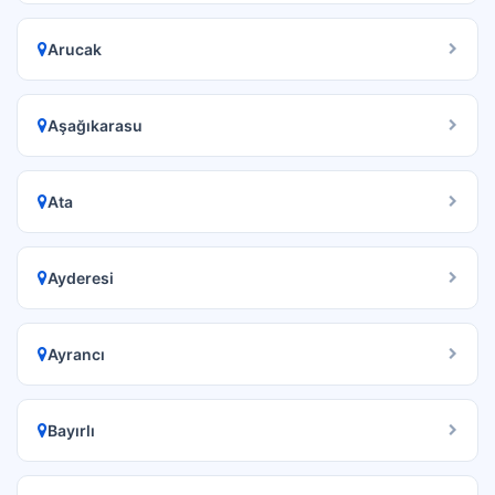
Arucak
Aşağıkarasu
Ata
Ayderesi
Ayrancı
Bayırlı