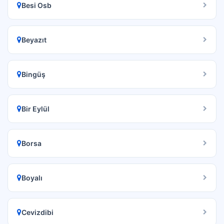
Besi Osb
Beyazıt
Bingüş
Bir Eylül
Borsa
Boyalı
Cevizdibi