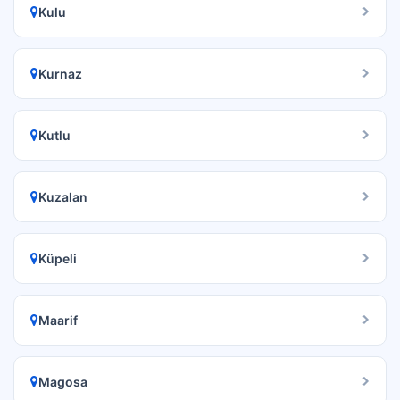
Kulu
Kurnaz
Kutlu
Kuzalan
Küpeli
Maarif
Magosa