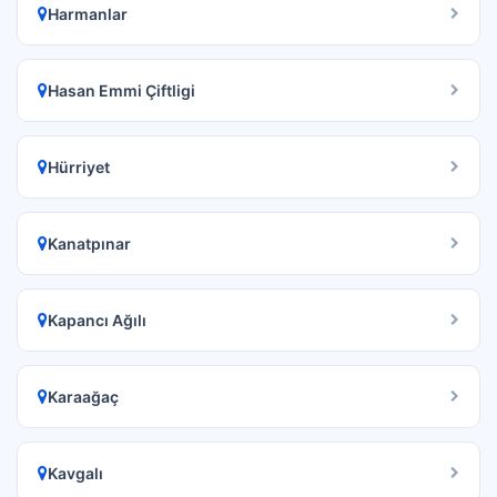
Harmanlar
Hasan Emmi Çiftligi
Hürriyet
Kanatpınar
Kapancı Ağılı
Karaağaç
Kavgalı