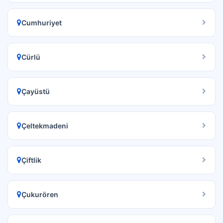
Cumhuriyet
Cürlü
Çayüstü
Çeltekmadeni
Çiftlik
Çukurören