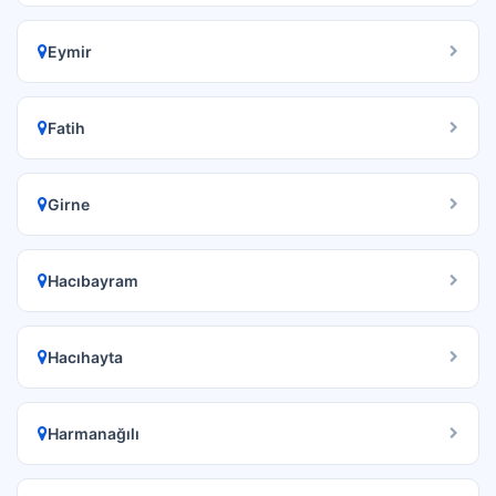
Eymir
Fatih
Girne
Hacıbayram
Hacıhayta
Harmanağılı