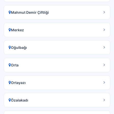
Mahmut Demir Çiftliği
Merkez
Oğulbağı
Orta
Ortayazı
Özalakadı