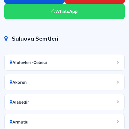
WhatsApp
Suluova Semtleri
Afetevleri-Cebeci
Akören
Alabedir
Armutlu