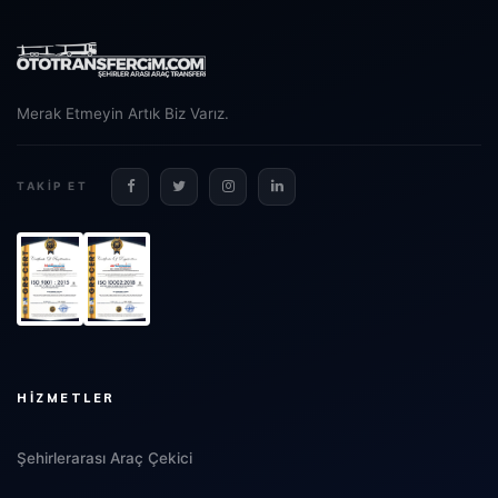
Merak Etmeyin Artık Biz Varız.
TAKIP ET
HIZMETLER
Şehirlerarası Araç Çekici