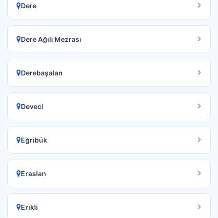
Dere
Dere Ağılı Mezrası
Derebaşalan
Deveci
Eğribük
Eraslan
Erikli