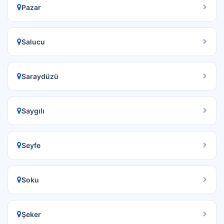
Pazar
Salucu
Saraydüzü
Saygılı
Seyfe
Soku
Şeker