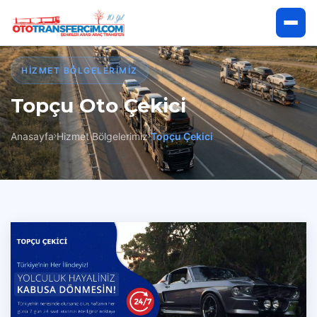
Anasayfa
HIZMET BÖLGELERIMIZ
Topçu Oto Çekici
Hakkımızda
Anasayfa
Hizmet Bölgelerimiz
Topçu Çekici
Hizmetlerimiz
Hizmet Bölgelerimiz
İletişim
Çekici Talep Et