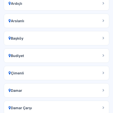
Ardıçlı
Arslanlı
Başköy
Budiyet
Çimenli
Damar
Damar Çarşı