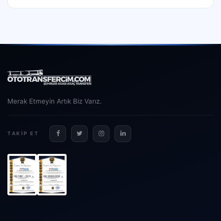
Merak Etmeyin Artık Biz Varız.
TAKIP ET