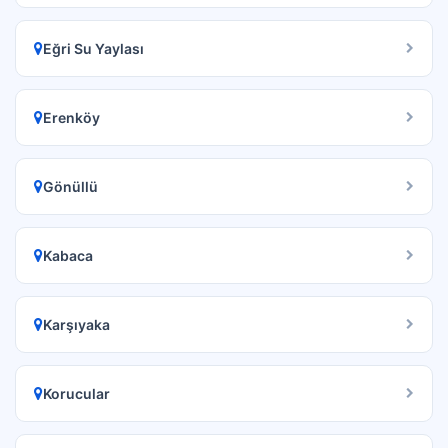
Eğri Su Yaylası
Erenköy
Gönüllü
Kabaca
Karşıyaka
Korucular