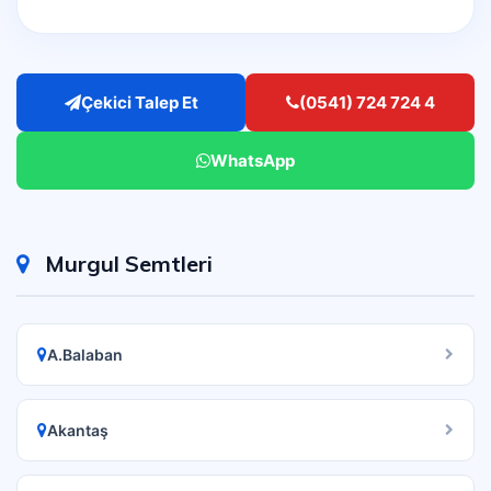
Çekici Talep Et
(0541) 724 724 4
WhatsApp
Murgul Semtleri
A.Balaban
Akantaş