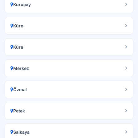
Kuruçay
Küre
Küre
Merkez
Özmal
Petek
Salkaya