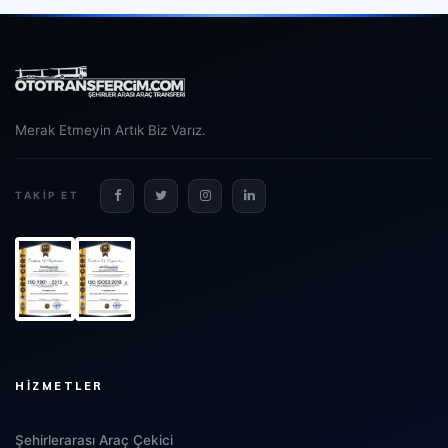
Merak Etmeyin Artık Biz Varız.
TAKIP ET
HIZMETLER
Şehirlerarası Araç Çekici