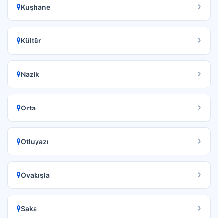
Kuşhane
Kültür
Nazik
Orta
Otluyazı
Ovakışla
Saka