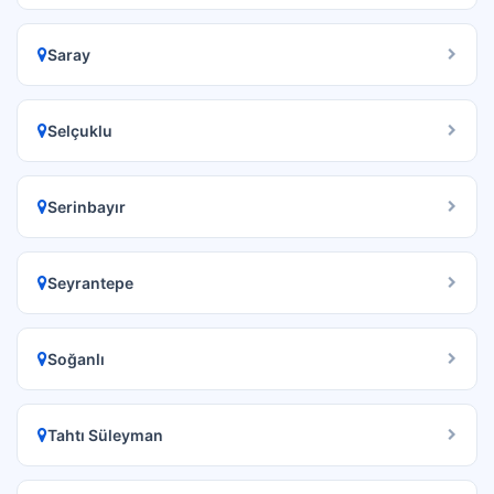
Saray
Selçuklu
Serinbayır
Seyrantepe
Soğanlı
Tahtı Süleyman