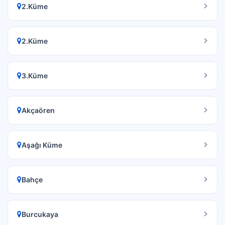
2.Küme
2.Küme
3.Küme
Akçaören
Aşağı Küme
Bahçe
Burcukaya