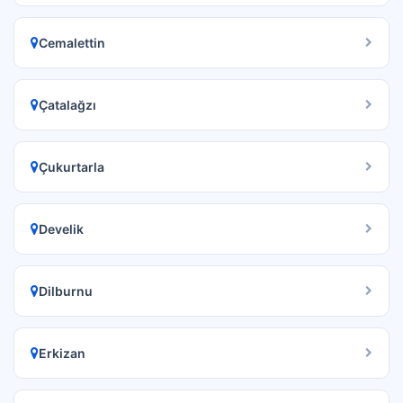
Cemalettin
Çatalağzı
Çukurtarla
Develik
Dilburnu
Erkizan