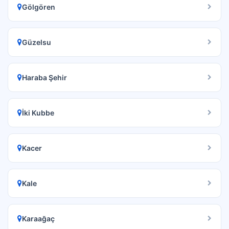
Gölgören
Güzelsu
Haraba Şehir
İki Kubbe
Kacer
Kale
Karaağaç