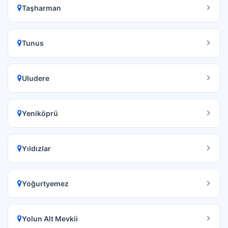
Taşharman
Tunus
Uludere
Yeniköprü
Yıldızlar
Yoğurtyemez
Yolun Alt Mevkii