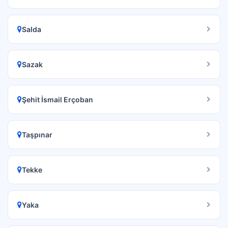
Salda
Sazak
Şehit İsmail Erçoban
Taşpınar
Tekke
Yaka