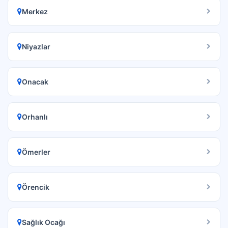
Merkez
Niyazlar
Onacak
Orhanlı
Ömerler
Örencik
Sağlık Ocağı