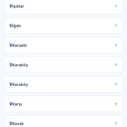
Işıklar
İğdir
Karaatlı
Karaköy
Karaköy
Karşı
Kavak