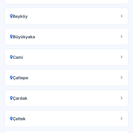
Beyköy
Büyükyaka
Cami
Çaltepe
Çardak
Çeltek