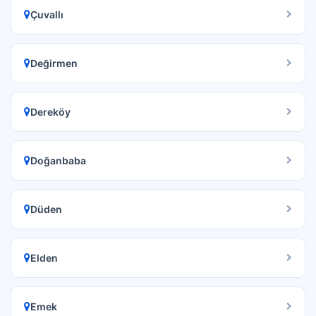
Çuvallı
Değirmen
Dereköy
Doğanbaba
Düden
Elden
Emek