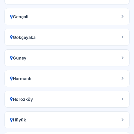
Gençali
Gökçeyaka
Güney
Harmanlı
Horozköy
Hüyük