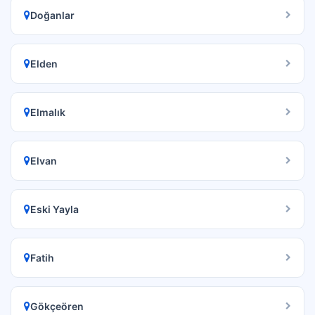
Doğanlar
Elden
Elmalık
Elvan
Eski Yayla
Fatih
Gökçeören