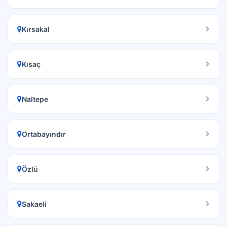
Kırsakal
Kısaç
Naltepe
Ortabayındır
Özlü
Sakaeli