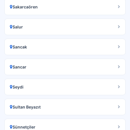
Sakarcaören
Salur
Sancak
Sancar
Seydi
Sultan Beyazıt
Sünnetçiler