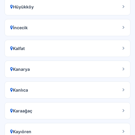
Hüyükköy
İncecik
Kalfat
Kanarya
Kanlıca
Karaağaç
Kayıören