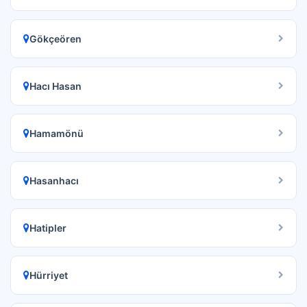
Gökçeören
Hacı Hasan
Hamamönü
Hasanhacı
Hatipler
Hürriyet