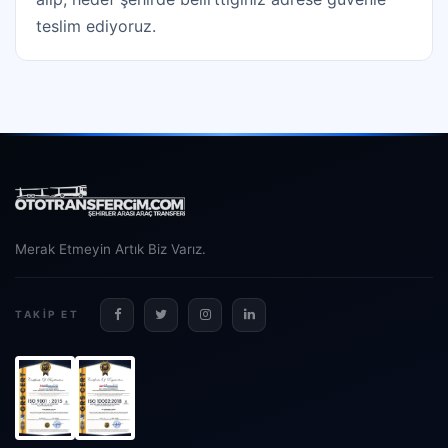
teslim ediyoruz.
Merak Etmeyin Artık Biz Varız.
TAKIP ET