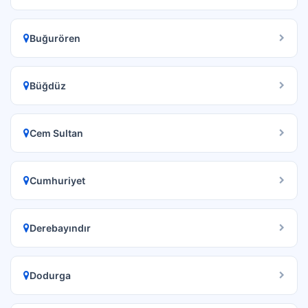
Buğurören
Büğdüz
Cem Sultan
Cumhuriyet
Derebayındır
Dodurga