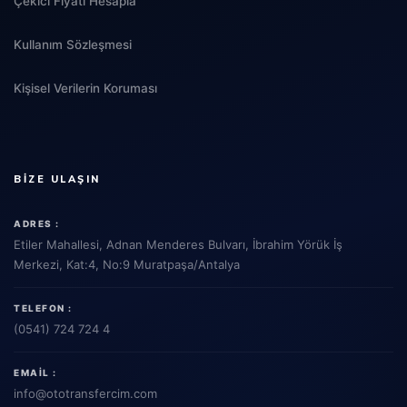
Çekici Fiyatı Hesapla
Kullanım Sözleşmesi
Kişisel Verilerin Koruması
BIZE ULAŞIN
ADRES :
Etiler Mahallesi, Adnan Menderes Bulvarı, İbrahim Yörük İş
Merkezi, Kat:4, No:9 Muratpaşa/Antalya
TELEFON :
(0541) 724 724 4
EMAIL :
info
@ototransfercim.com