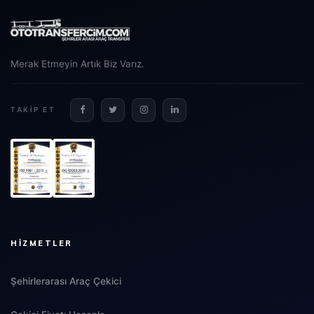
Merak Etmeyin Artık Biz Varız.
TAKIP ET
HIZMETLER
Şehirlerarası Araç Çekici