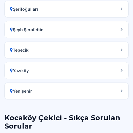
Şerifoğulları
Şeyh Şerafettin
Tepecik
Yazıköy
Yenişehir
Kocaköy Çekici - Sıkça Sorulan
Sorular