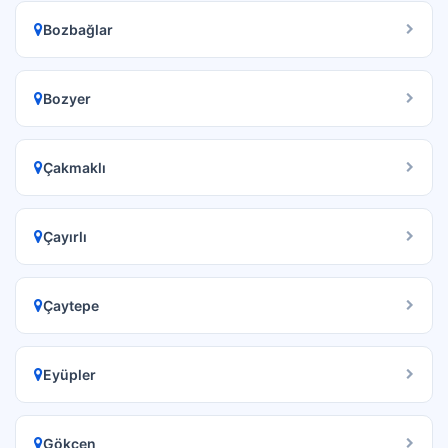
Bozbağlar
Bozyer
Çakmaklı
Çayırlı
Çaytepe
Eyüpler
Gökçen