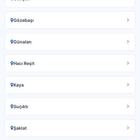
Gözebaşı
Günalan
Hacı Reşit
Kaya
Suçıktı
Şaklat