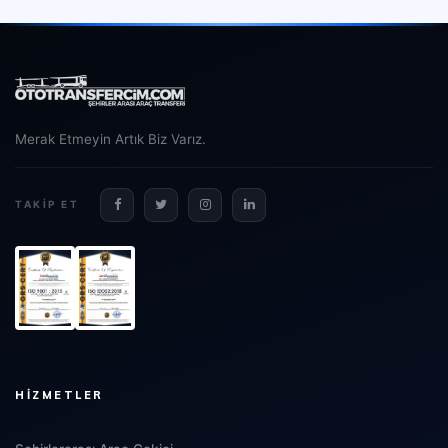
Merak Etmeyin Artık Biz Varız.
TAKIP ET
HIZMETLER