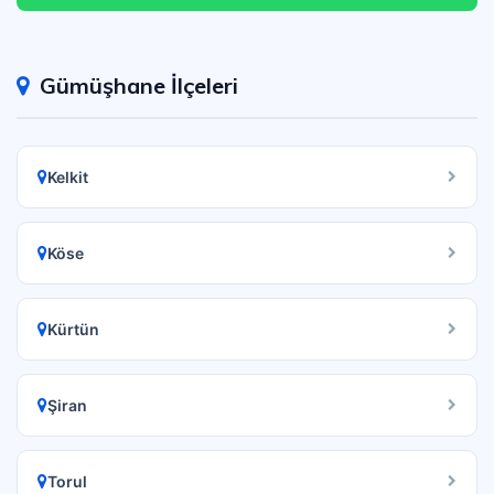
Gümüşhane İlçeleri
Kelkit
Köse
Kürtün
Şiran
Torul