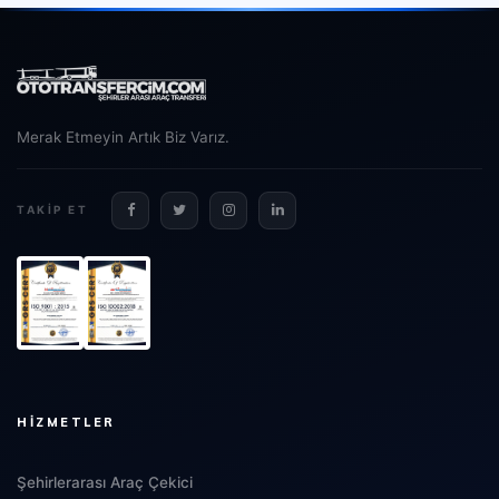
Merak Etmeyin Artık Biz Varız.
TAKIP ET
HIZMETLER
Şehirlerarası Araç Çekici