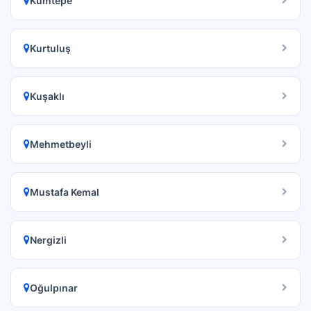
Kumtepe
Kurtuluş
Kuşaklı
Mehmetbeyli
Mustafa Kemal
Nergizli
Oğulpınar