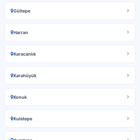
Gültepe
Harran
Karacanlık
Karahüyük
Konuk
Kuletepe