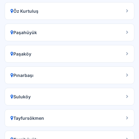
Öz Kurtuluş
Paşahüyük
Paşaköy
Pınarbaşı
Suluköy
Tayfursökmen