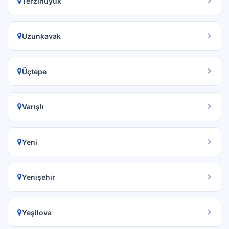
Terzihüyük
Uzunkavak
Üçtepe
Varışlı
Yeni
Yenişehir
Yeşilova