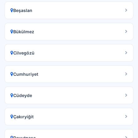
Beşaslan
Bükülmez
Cilvegözü
Cumhuriyet
Cüdeyde
Çakıryiğit
Davutpaşa