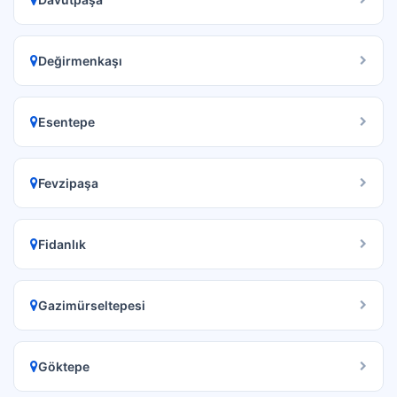
Değirmenkaşı
Esentepe
Fevzipaşa
Fidanlık
Gazimürseltepesi
Göktepe