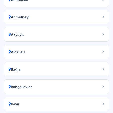
Ahmetbeyli
Akyayla
Alakuzu
Bağlar
Bahçelievler
Bayır