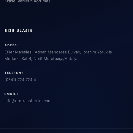
Kişisel Verilerin Koruması
BIZE ULAŞIN
ADRES :
Etiler Mahallesi, Adnan Menderes Bulvarı, İbrahim Yörük İş
Merkezi, Kat:4, No:9 Muratpaşa/Antalya
TELEFON :
(0541) 724 724 4
EMAIL :
info
@ototransfercim.com