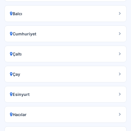
Balcı
Cumhuriyet
Çaltı
Çay
Esinyurt
Hacılar