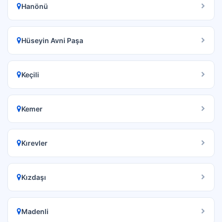
Hanönü
Hüseyin Avni Paşa
Keçili
Kemer
Kırevler
Kızdaşı
Madenli