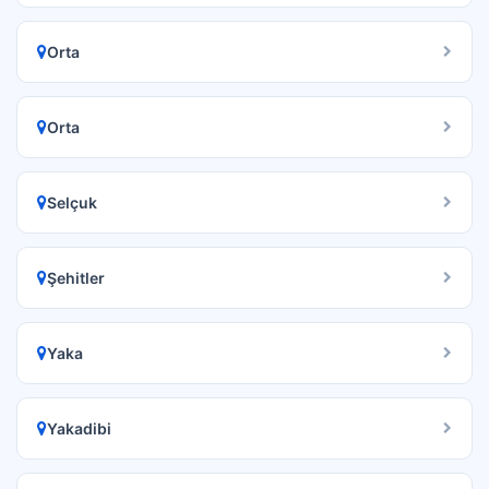
Orta
Orta
Selçuk
Şehitler
Yaka
Yakadibi