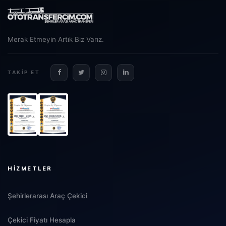
Merak Etmeyin Artık Biz Varız.
TAKIP ET
HIZMETLER
Şehirlerarası Araç Çekici
Çekici Fiyatı Hesapla