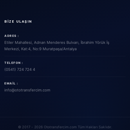
BIZE ULAŞIN
ADRES :
Etiler Mahallesi, Adnan Menderes Bulvarı, İbrahim Yörük İş
Merkezi, Kat:4, No:9 Muratpaşa/Antalya
TELEFON :
(0541) 724 724 4
EMAIL :
info
@ototransfercim.com
© 2017 - 2026 Ototransfercim.com Tüm Hakları Saklıdır.