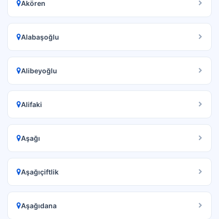
Akören
Alabaşoğlu
Alibeyoğlu
Alifaki
Aşağı
Aşağıçiftlik
Aşağıdana