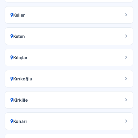
Keller
Keten
Kılıçlar
Kırıkoğlu
Kirkille
Konarı