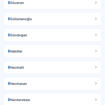
Göveren
Gülüstanoğlu
Gündoğan
Habiller
Hacıhalil
Hacıhasan
Hacılarobası