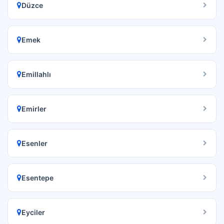
Düzce
Emek
Emillahlı
Emirler
Esenler
Esentepe
Eyciler