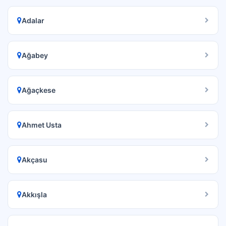
Adalar
Ağabey
Ağaçkese
Ahmet Usta
Akçasu
Akkışla