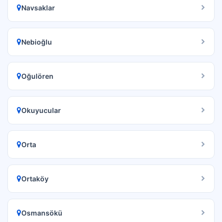
Navsaklar
Nebioğlu
Oğulören
Okuyucular
Orta
Ortaköy
Osmansökü