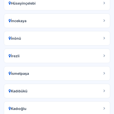
Hüseyinçelebi
İncekaya
İnönü
İrezli
İsmetpaşa
Kadıbükü
Kadıoğlu