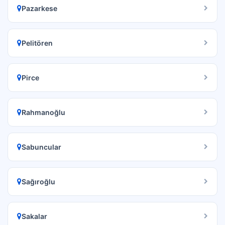
Pazarkese
Pelitören
Pirce
Rahmanoğlu
Sabuncular
Sağıroğlu
Sakalar