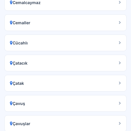
Cemalcaymaz
Cemaller
Cücahlı
Çatacık
Çatak
Çavuş
Çavuşlar