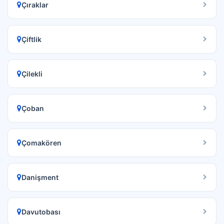
Çıraklar
Çiftlik
Çilekli
Çoban
Çomakören
Danişment
Davutobası