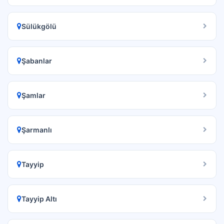
Sülükgölü
Şabanlar
Şamlar
Şarmanlı
Tayyip
Tayyip Altı