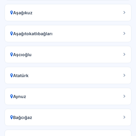
Aşağıkuz
Aşağıtokatlıbağları
Aşcıoğlu
Atatürk
Aynuz
Bağcığaz