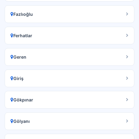
Fazlıoğlu
Ferhatlar
Geren
Giriş
Gökpınar
Gölyanı