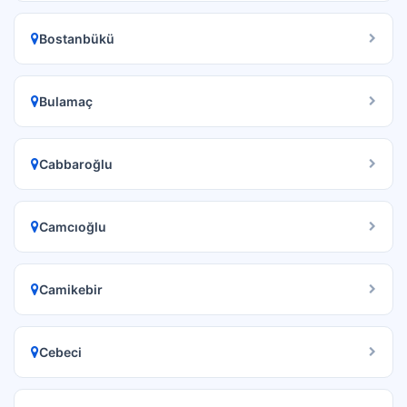
Bostanbükü
Bulamaç
Cabbaroğlu
Camcıoğlu
Camikebir
Cebeci