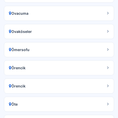
Ovacuma
Ovaköseler
Ömersofu
Örencik
Örencik
Öte