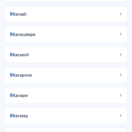
Karaali
Karacatepe
Karaevli
Karapınar
Karaşer
Karataş