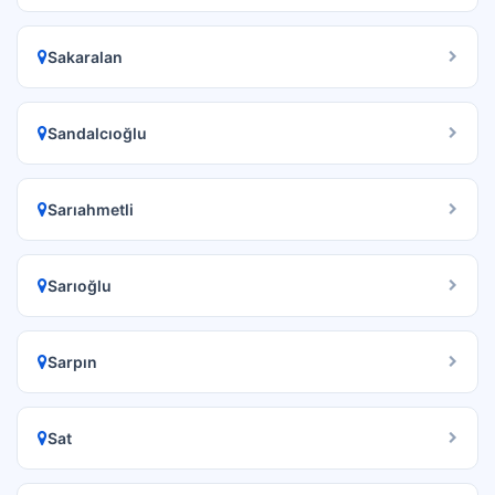
Sakaralan
Sandalcıoğlu
Sarıahmetli
Sarıoğlu
Sarpın
Sat