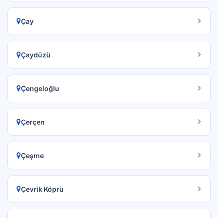
Çay
Çaydüzü
Çengeloğlu
Çerçen
Çeşme
Çevrik Köprü