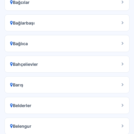
Bağcılar
Bağlarbaşı
Bağlıca
Bahçelievler
Barış
Belderler
Belengur