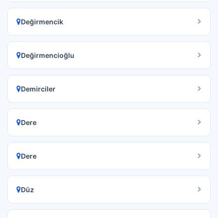
Değirmencik
Değirmencioğlu
Demirciler
Dere
Dere
Düz