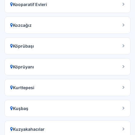
Kooparatif Evleri
Kozcağız
Köprübaşı
Köprüyanı
Kurttepesi
Kuşbaş
Kuzyakahacılar