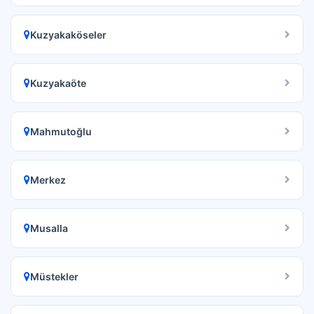
Kuzyakaköseler
Kuzyakaöte
Mahmutoğlu
Merkez
Musalla
Müstekler