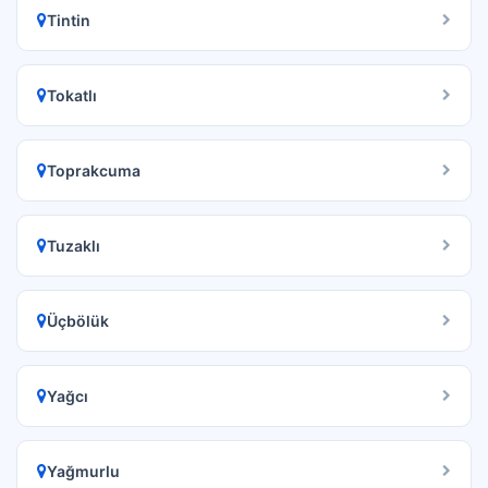
Tintin
Tokatlı
Toprakcuma
Tuzaklı
Üçbölük
Yağcı
Yağmurlu