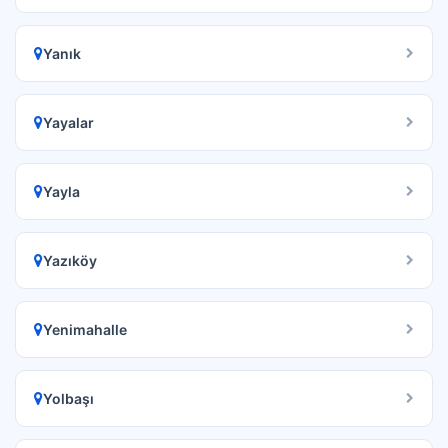
Yanık
Yayalar
Yayla
Yazıköy
Yenimahalle
Yolbaşı