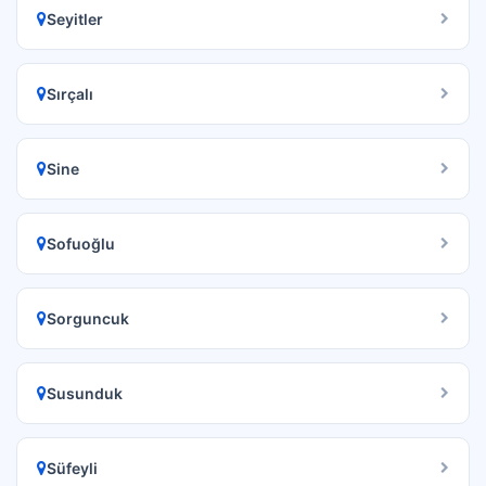
Seyitler
Sırçalı
Sine
Sofuoğlu
Sorguncuk
Susunduk
Süfeyli