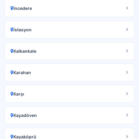
İncedere
İstasyon
Kalkankale
Karahan
Karşı
Kayadöven
Kayaköprü