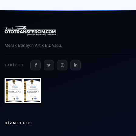
Merak Etmeyin Artık Biz Varız.
TAKIP ET
HIZMETLER