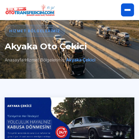
Anasayfa
HIZMET BÖLGELERIMIZ
Akyaka Oto Çekici
Hakkımızda
Anasayfa
Hizmet Bölgelerimiz
Akyaka Çekici
Hizmetlerimiz
Hizmet Bölgelerimiz
İletişim
Çekici Talep Et