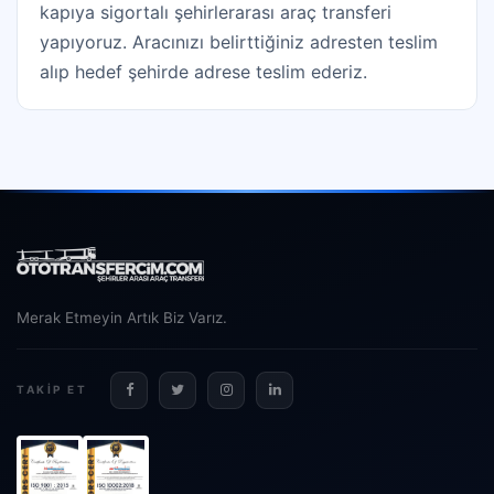
kapıya sigortalı şehirlerarası araç transferi
yapıyoruz. Aracınızı belirttiğiniz adresten teslim
alıp hedef şehirde adrese teslim ederiz.
Merak Etmeyin Artık Biz Varız.
TAKIP ET