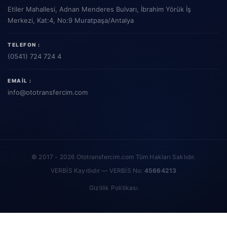
Etiler Mahallesi, Adnan Menderes Bulvarı, İbrahim Yörük İş
Merkezi, Kat:4, No:9 Muratpaşa/Antalya
TELEFON :
(0541) 724 724 4
EMAIL :
info
@ototransfercim.com
© 2017 - 2026 Ototransfercim.com Tüm Hakları Saklıdır.
VERBİS Kayıtlıdır — VERBİS No:
45664213
Gizlilik Politikası