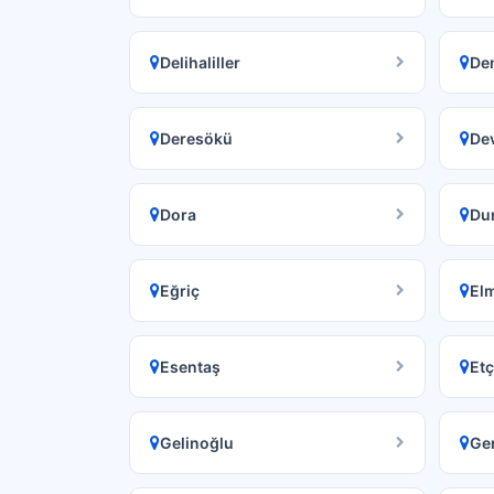
Delihaliller
De
Deresökü
De
Dora
Dur
Eğriç
Elm
Esentaş
Etç
Gelinoğlu
Ger