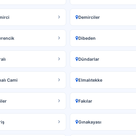
mirci
Demirciler
vrencik
Dibeden
alı
Dündarlar
alı Cami
Elmalıtekke
iler
Fakılar
iş
Gınakayası