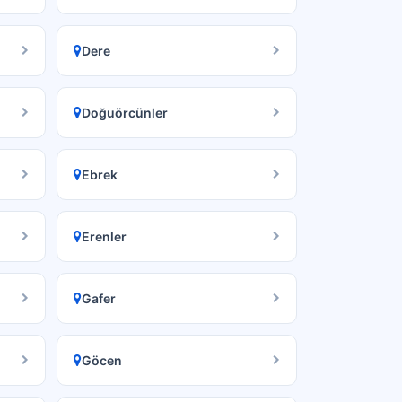
Dere
Doğuörcünler
Ebrek
Erenler
Gafer
Göcen