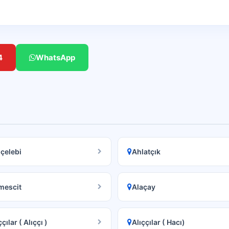
4
WhatsApp
çelebi
Ahlatçık
mescit
Alaçay
ççılar ( Alıççı )
Alıççılar ( Hacı)