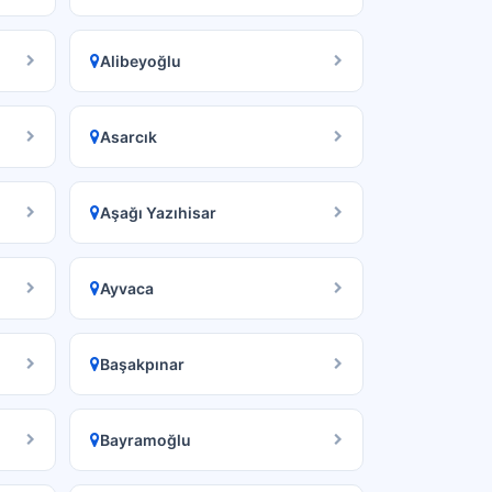
Alibeyoğlu
Asarcık
Aşağı Yazıhisar
Ayvaca
Başakpınar
Bayramoğlu