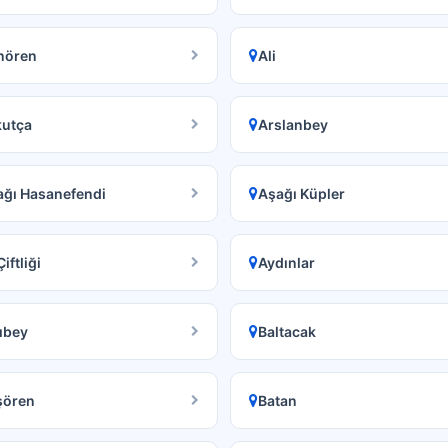
nören
Ali
kutça
Arslanbey
ağı Hasanefendi
Aşağı Küpler
Çiftliği
Aydınlar
ıbey
Baltacak
şören
Batan