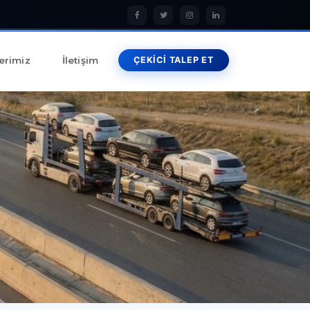
erimiz
İletişim
ÇEKİCİ TALEP ET