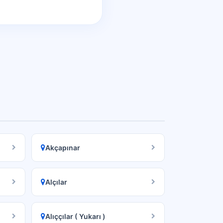
Akçapınar
Alçılar
Alıççılar ( Yukarı )