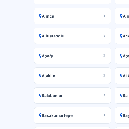
Alınca
Alı
Aliustaoğlu
Ar
Aşağı
Aş
Aşıklar
At 
Balabanlar
Bal
Başakpınartepe
Ba