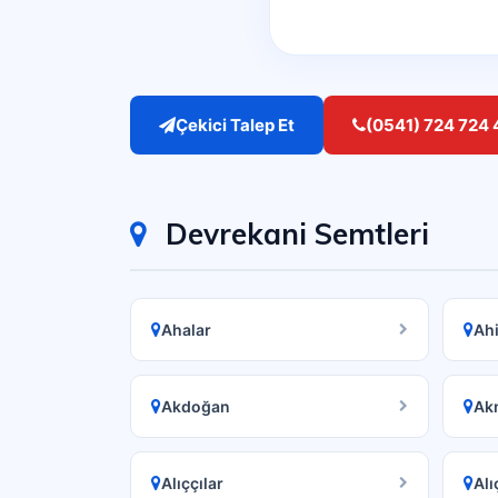
Çekici Talep Et
(0541) 724 724 
Devrekani Semtleri
Ahalar
Ahi
Akdoğan
Ak
Alıççılar
Alı