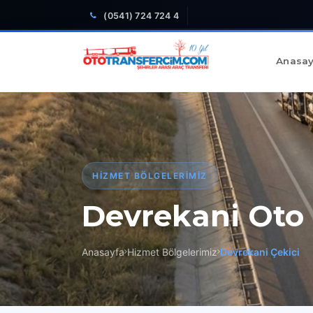
(0541) 724 724 4
Anasay
HIZMET BÖLGELERIMIZ
Devrekani Oto 
Anasayfa
Hizmet Bölgelerimiz
Devrekani Çekici