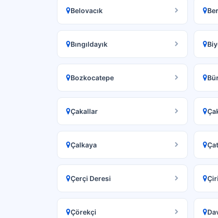
Belovacık
Ber
Bıngıldayık
Biy
Bozkocatepe
Bü
Çakallar
Çak
Çalkaya
Ça
Çerçi Deresi
Çir
Çörekçi
Dav