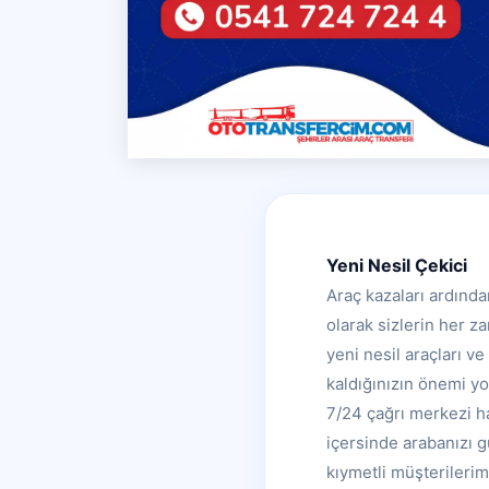
Yeni Nesil Çekici
Araç kazaları ardınd
olarak sizlerin her za
yeni nesil araçları ve
kaldığınızın önemi y
7/24 çağrı merkezi ha
içersinde arabanızı g
kıymetli müşterilerim