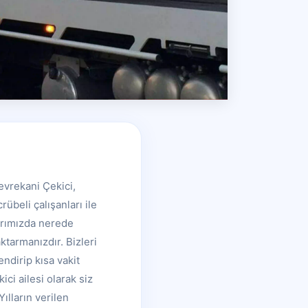
evrekani Çekici,
übeli çalışanları ile
larımızda nerede
tarmanızdır. Bizleri
ndirip kısa vakit
ci ailesi olarak siz
ılların verilen