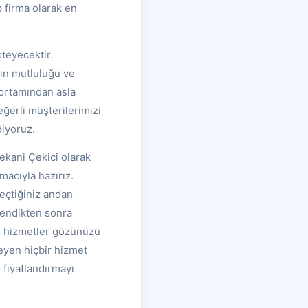
p firma olarak en
teyecektir.
nın mutluluğu ve
 ortamından asla
ğerli müşterilerimizi
iyoruz.
ekani Çekici olarak
acıyla hazırız.
geçtiğiniz andan
rendikten sonra
bu hizmetler gözünüzü
eyen hiçbir hizmet
 fiyatlandırmayı