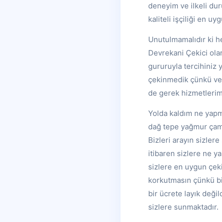
deneyim ve ilkeli dur
kaliteli işçiliği en u
Unutulmamalıdır ki he
Devrekani Çekici ola
gururuyla tercihiniz 
çekinmedik çünkü ver
de gerek hizmetleri
Yolda kaldım ne yapm
dağ tepe yağmur çamu
Bizleri arayın sizlere
itibaren sizlere ne y
sizlere en uygun çek
korkutmasın çünkü bi
bir ücrete layık deği
sizlere sunmaktadır.