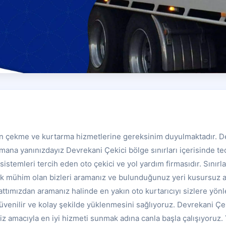
an çekme ve kurtarma hizmetlerine gereksinim duyulmaktadır. D
mana yanınızdayız Devrekani Çekici bölge sınırları içerisinde tecr
 sistemleri tercih eden oto çekici ve yol yardım firmasıdır. Sınır
ok mühim olan bizleri aramanız ve bulunduğunuz yeri kusursuz ak
ttımızdan aramanız halinde en yakın oto kurtarıcıyı sizlere yönle
üvenilir ve kolay şekilde yüklenmesini sağlıyoruz. Devrekani Çeki
iz amacıyla en iyi hizmeti sunmak adına canla başla çalışıyoruz. Y