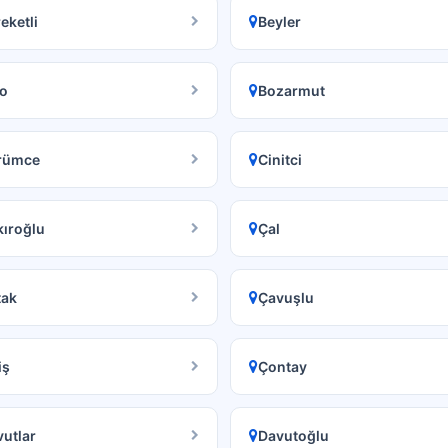
eketli
Beyler
o
Bozarmut
rümce
Cinitci
ıroğlu
Çal
tak
Çavuşlu
iş
Çontay
utlar
Davutoğlu