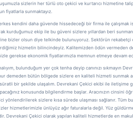
uşumuzla sizlerin her türlü oto çekici ve kurtarıcı hizmetine tali
ygun fiyatlarla sunmaktayız.
rkes kendini daha güvende hissedeceği bir firma ile çalışmak is
rak kurduğumuz ekip ile bu güveni sizlere yıllardan beri sunma
yine bizler olsun diye telkinde bulunuyoruz. Sektörün rekabetçi
diğimiz hizmetin bilincindeyiz. Kalitemizden ödün vermeden de
mizle gerekse ekonomik fiyatlarımızla memnun etmeye devam ed
alıyım, bulunduğum yer çok tenha deyip canınızı sıkmayın Devr
r demeden bütün bölgede sizlere en kaliteli hizmeti sunmak am
 süratli bir şekilde ulaşalım. Devrekani Çekici ekibi ile iletişime 
apacağınız konusunda bilgilendirme başlar. Aracınızın cinsini öğ
ici yönlendirilerek sizlere kısa sürede ulaşması sağlanır. Tüm 
zler hizmetlerimizle ünlüyüz ağır faturalarla değil. Yüz güldürm
ldir. Devrekani Çekici olarak yapılan kaliteli hizmetlerde en makul