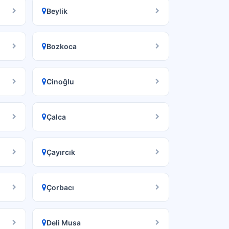
Beylik
Bozkoca
Cinoğlu
Çalca
Çayırcık
Çorbacı
Deli Musa