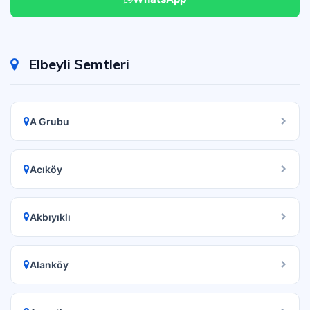
Elbeyli Semtleri
A Grubu
Acıköy
Akbıyıklı
Alanköy