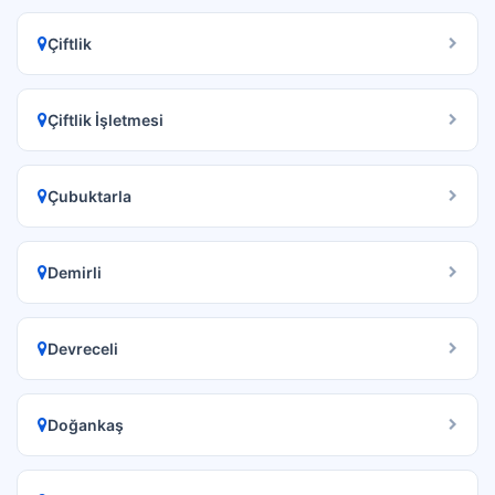
Çiftlik
Çiftlik İşletmesi
Çubuktarla
Demirli
Devreceli
Doğankaş