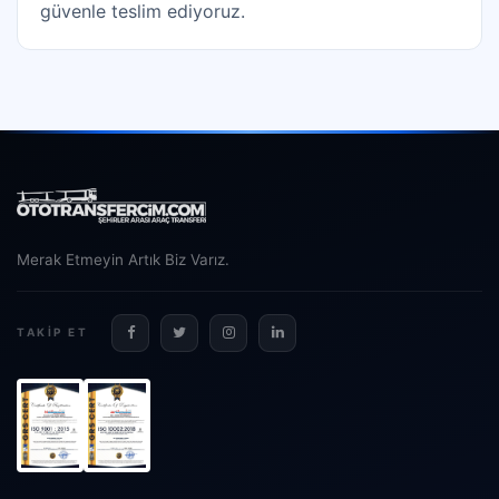
güvenle teslim ediyoruz.
Merak Etmeyin Artık Biz Varız.
TAKIP ET