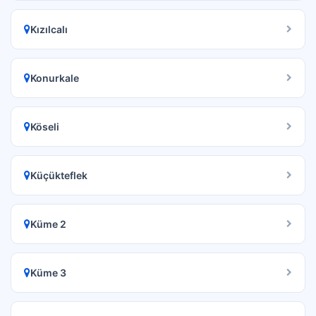
Kızılcalı
Konurkale
Köseli
Küçükteflek
Küme 2
Küme 3