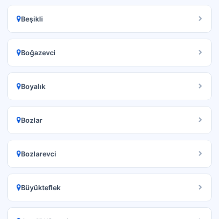
Beşikli
Boğazevci
Boyalık
Bozlar
Bozlarevci
Büyükteflek