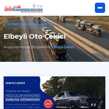
Anasayfa
HIZMET BÖLGELERIMIZ
Elbeyli Oto Çekici
Hakkımızda
Anasayfa
Hizmet Bölgelerimiz
Elbeyli Çekici
Hizmetlerimiz
Hizmet Bölgelerimiz
İletişim
Çekici Talep Et