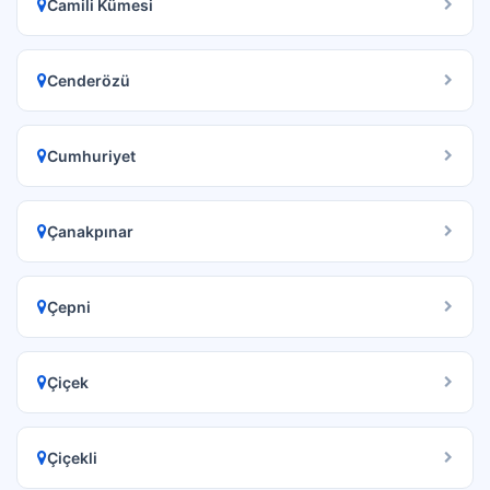
Camili Kümesi
Cenderözü
Cumhuriyet
Çanakpınar
Çepni
Çiçek
Çiçekli