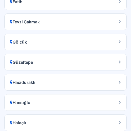
Fatih
Fevzi Çakmak
Gölcük
Güzeltepe
Hacıduraklı
Hacıoğlu
Halaçlı