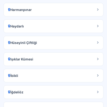
Harmanpınar
Haydarlı
Hüseyinli Çiftliği
Işıklar Kümesi
İbikli
İğdeliöz