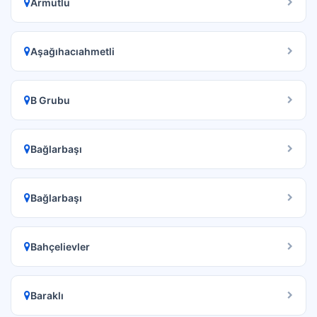
Armutlu
Aşağıhacıahmetli
B Grubu
Bağlarbaşı
Bağlarbaşı
Bahçelievler
Baraklı