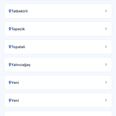
Tatbekirli
Tepecik
Topalali
Yalnızağaç
Yeni
Yeni