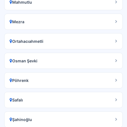
Mahmutlu
Mezra
Ortahacıahmetli
Osman Şevki
Pöhrenk
Safalı
Şahinoğlu