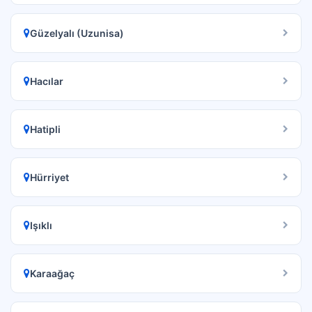
Güzelyalı (Uzunisa)
Hacılar
Hatipli
Hürriyet
Işıklı
Karaağaç