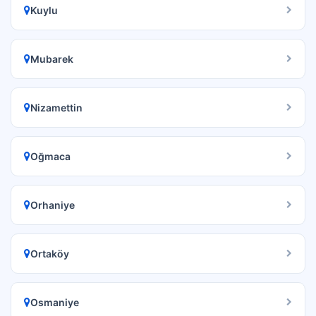
Kuylu
Mubarek
Nizamettin
Oğmaca
Orhaniye
Ortaköy
Osmaniye