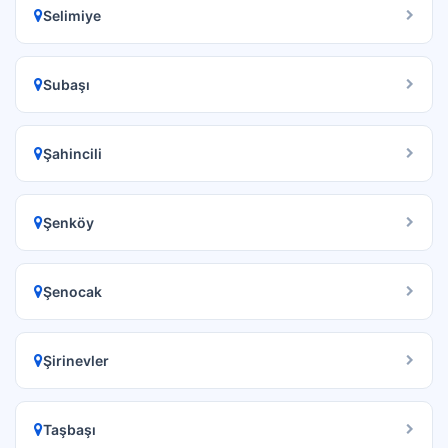
Selimiye
Subaşı
Şahincili
Şenköy
Şenocak
Şirinevler
Taşbaşı