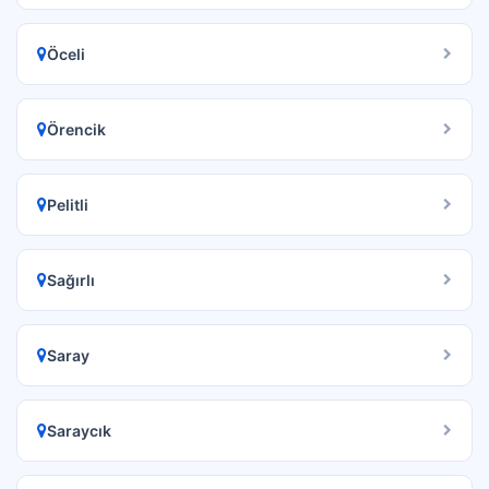
Öceli
Örencik
Pelitli
Sağırlı
Saray
Saraycık