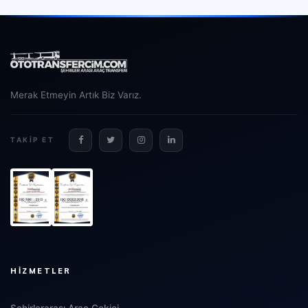
Merak Etmeyin Artık Biz Varız.
TAKIP ET
HIZMETLER
Şehirlerarası Araç Çekici