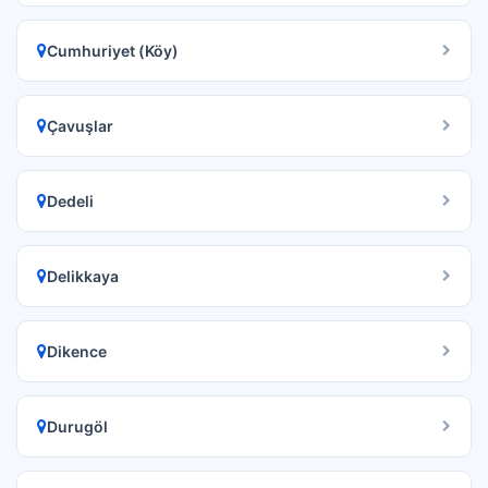
Cumhuriyet (Köy)
Çavuşlar
Dedeli
Delikkaya
Dikence
Durugöl