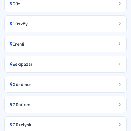
Düz
Düzköy
Erenli
Eskipazar
Gökömer
Günören
Güzelyalı