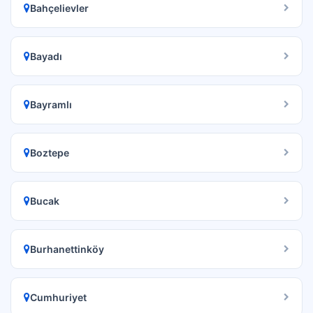
Bahçelievler
Bayadı
Bayramlı
Boztepe
Bucak
Burhanettinköy
Cumhuriyet