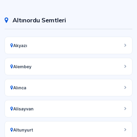
Altınordu Semtleri
Akyazı
Alembey
Alınca
Alisayvan
Altunyurt