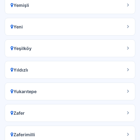
Yemişli
Yeni
Yeşilköy
Yıldızlı
Yukarıtepe
Zafer
Zaferimilli