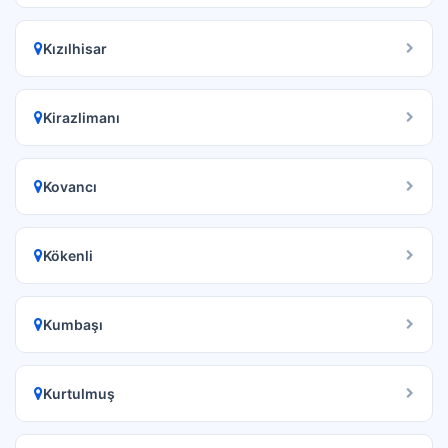
Kızılhisar
Kirazlimanı
Kovancı
Kökenli
Kumbaşı
Kurtulmuş