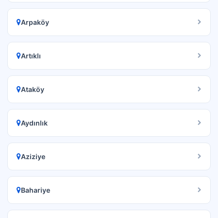
Arpaköy
Artıklı
Ataköy
Aydınlık
Aziziye
Bahariye