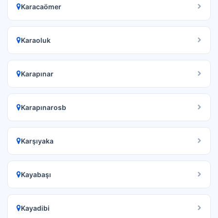
Karacaömer
Karaoluk
Karapınar
Karapınarosb
Karşıyaka
Kayabaşı
Kayadibi