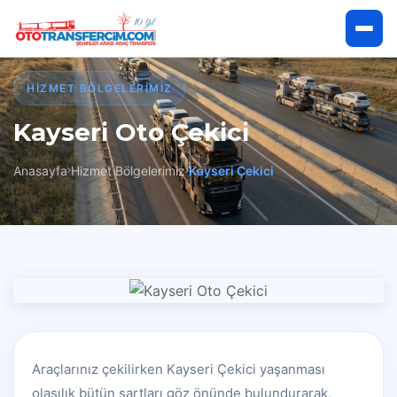
Anasayfa
HIZMET BÖLGELERIMIZ
Kayseri Oto Çekici
Hakkımızda
Anasayfa
Hizmet Bölgelerimiz
Kayseri Çekici
Hizmetlerimiz
Hizmet Bölgelerimiz
İletişim
Çekici Talep Et
Araçlarınız çekilirken Kayseri Çekici yaşanması
olasılık bütün şartları göz önünde bulundurarak,