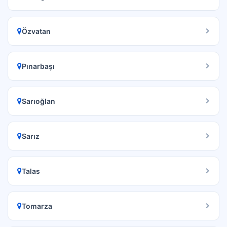
Özvatan
Pınarbaşı
Sarıoğlan
Sarız
Talas
Tomarza