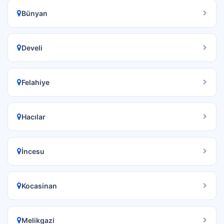
Bünyan
Develi
Felahiye
Hacılar
İncesu
Kocasinan
Melikgazi