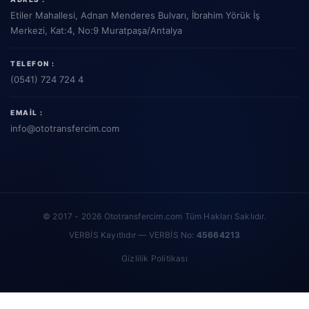
Etiler Mahallesi, Adnan Menderes Bulvarı, İbrahim Yörük İş
Merkezi, Kat:4, No:9 Muratpaşa/Antalya
TELEFON :
(0541) 724 724 4
EMAIL :
info
@ototransfercim.com
© 2017 - 2026 Ototransfercim.com Tüm Hakları Saklıdır.
VERBİS Kayıtlıdır — VERBİS No:
45664213
Gizlilik Politikası