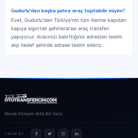
Gudurlu'den başka şehre araç taşıtabilir miyim?
Evet, Gudurlu'den Türkiye'nin tüm illerine kapıdan
kapıya sigortalı şehirlerarası araç transferi
yapıyoruz. Aracınızı belirttiğiniz adresten teslim
alıp hedef şehirde adrese teslim ederiz.
Merak Etmeyin Artık Biz Varız.
TAKIP ET