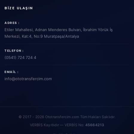
BIZE ULAŞIN
ADRES :
Etiler Mahallesi, Adnan Menderes Bulvarı, İbrahim Yörük İş
Merkezi, Kat:4, No:9 Muratpaşa/Antalya
TELEFON :
(0541) 724 724 4
EMAIL :
info
@ototransfercim.com
© 2017 - 2026 Ototransfercim.com Tüm Hakları Saklıdır.
VERBİS Kayıtlıdır — VERBİS No:
45664213