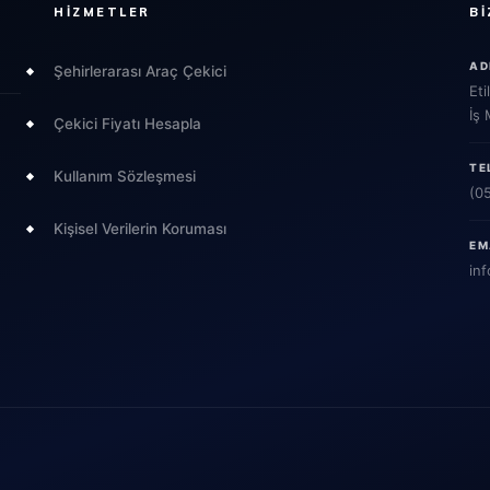
HIZMETLER
BI
AD
Şehirlerarası Araç Çekici
Eti
İş
Çekici Fiyatı Hesapla
TE
Kullanım Sözleşmesi
(0
Kişisel Verilerin Koruması
EM
inf