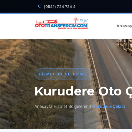
(0541) 724 724 4
Anasay
HIZMET BÖLGELERIMIZ
Kurudere Oto Ç
Anasayfa
Hizmet Bölgelerimiz
Kurudere Çekici