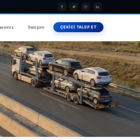
erimiz
İletişim
ÇEKİCİ TALEP ET