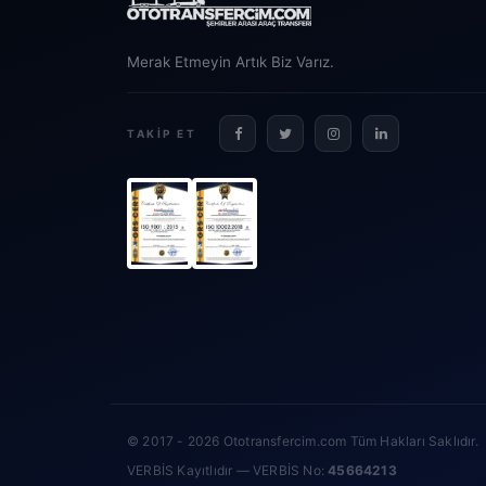
Merak Etmeyin Artık Biz Varız.
TAKIP ET
© 2017 - 2026 Ototransfercim.com Tüm Hakları Saklıdır.
VERBİS Kayıtlıdır — VERBİS No:
45664213