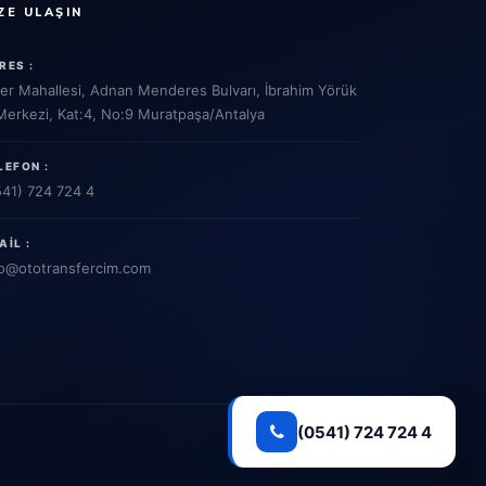
ZE ULAŞIN
RES :
ler Mahallesi, Adnan Menderes Bulvarı, İbrahim Yörük
 Merkezi, Kat:4, No:9 Muratpaşa/Antalya
LEFON :
541) 724 724 4
AIL :
o
@ototransfercim.com
(0541) 724 724 4
Gizlilik Politikası