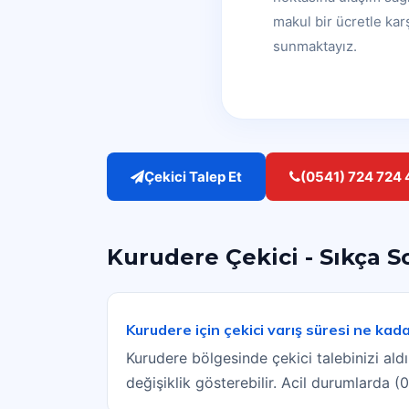
makul bir ücretle kar
sunmaktayız.
Çekici Talep Et
(0541) 724 724 
Kurudere Çekici - Sıkça S
Kurudere için çekici varış süresi ne kad
Kurudere bölgesinde çekici talebinizi al
değişiklik gösterebilir. Acil durumlarda 