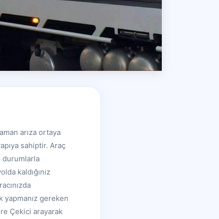
 zaman arıza ortaya
apıya sahiptir. Araç
p durumlarla
yolda kaldığınız
racınızda
ilk yapmanız gereken
ere Çekici arayarak