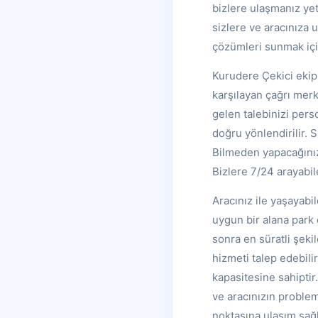
bizlere ulaşmanız yet
sizlere ve aracınıza 
çözümleri sunmak iç
Kurudere Çekici ekipl
karşılayan çağrı merk
gelen talebinizi per
doğru yönlendirilir. 
Bilmeden yapacağınız b
Bizlere 7/24 arayabi
Aracınız ile yaşayabi
uygun bir alana park 
sonra en süratli şek
hizmeti talep edebili
kapasitesine sahiptir
ve aracınızın proble
noktasına ulaşım sağl