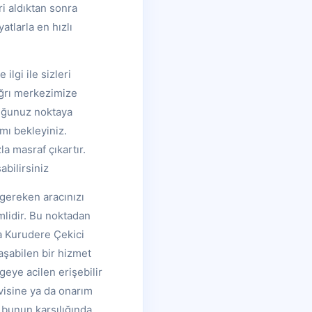
ri aldıktan sonra
atlarla en hızlı
ilgi ile sizleri
ağrı merkezimize
duğunuz noktaya
mı bekleyiniz.
la masraf çıkartır.
bilirsiniz
 gereken aracınızı
mlidir. Bu noktadan
a Kurudere Çekici
aşabilen bir hizmet
geye acilen erişebilir
visine ya da onarım
e bunun karşılığında