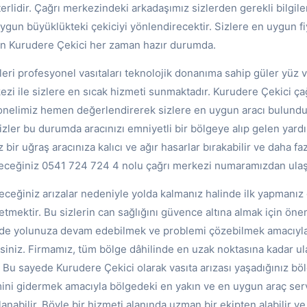
erlidir. Çağrı merkezindeki arkadaşımız sizlerden gerekli bilgile
uygun büyüklükteki çekiciyi yönlendirecektir. Sizlere en uygun fiy
in Kurudere Çekici her zaman hazır durumda.
eri profesyonel vasıtaları teknolojik donanıma sahip güler yüz ve 
ezi ile sizlere en sıcak hizmeti sunmaktadır. Kurudere Çekici ç
sonelimiz hemen değerlendirerek sizlere en uygun aracı bulun
Sizler bu durumda aracınızı emniyetli bir bölgeye alıp gelen yardı
ir uğraş aracınıza kalıcı ve ağır hasarlar bırakabilir ve daha faz
leceğiniz 0541 724 724 4 nolu çağrı merkezi numaramızdan ulaşa
leceğiniz arızalar nedeniyle yolda kalmanız halinde ilk yapmanız
etmektir. Bu sizlerin can sağlığını güvence altına almak için öne
ilde yolunuza devam edebilmek ve problemi çözebilmek amacıyl
rsiniz. Firmamız, tüm bölge dâhilinde en uzak noktasına kadar ul
. Bu sayede Kurudere Çekici olarak vasıta arızası yaşadığınız böl
mini gidermek amacıyla bölgedeki en yakın ve en uygun araç ser
anabilir. Böyle bir hizmeti alanında uzman bir ekipten alabilir v