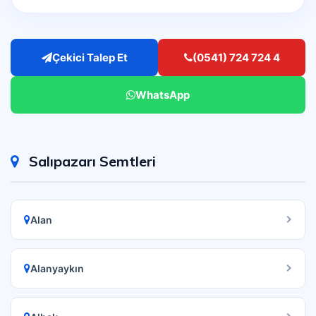
Çekici Talep Et
(0541) 724 724 4
WhatsApp
Salıpazarı Semtleri
Alan
Alanyaykın