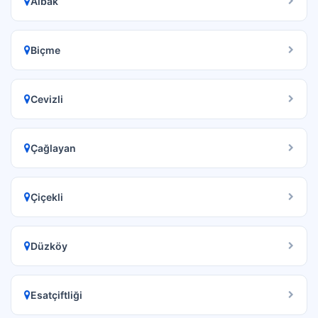
Albak
Biçme
Cevizli
Çağlayan
Çiçekli
Düzköy
Esatçiftliği