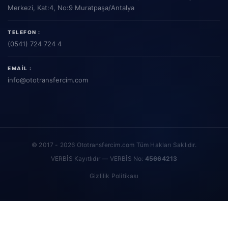
Merkezi, Kat:4, No:9 Muratpaşa/Antalya
TELEFON :
(0541) 724 724 4
EMAIL :
info
@ototransfercim.com
© 2017 - 2026 Ototransfercim.com Tüm Hakları Saklıdır.
VERBİS Kayıtlıdır — VERBİS No:
45664213
Gizlilik Politikası