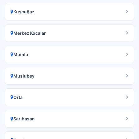
Kuşcuğaz
Merkez Kocalar
Mumlu
Muslubey
Orta
Sarıhasan