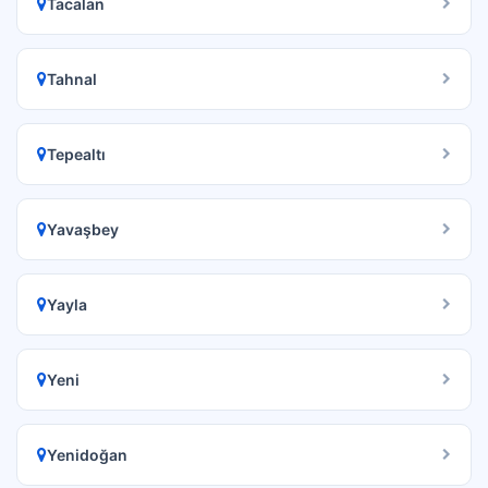
Tacalan
Tahnal
Tepealtı
Yavaşbey
Yayla
Yeni
Yenidoğan