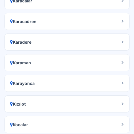
Karacalar
Karacaören
Karadere
Karaman
Karayonca
Kızılot
Kocalar