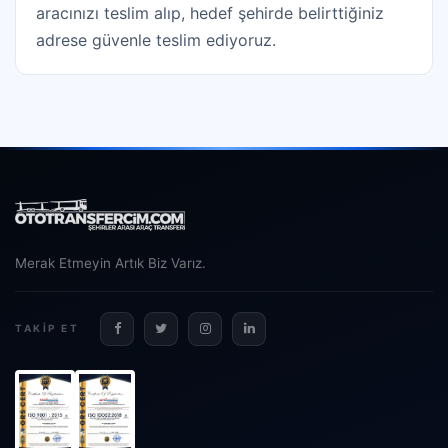
aracınızı teslim alıp, hedef şehirde belirttiğiniz
adrese güvenle teslim ediyoruz.
Merak Etmeyin Artık Biz Varız.
TAKIP ET