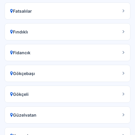
Fatsalılar
Fındıklı
Fidancık
Gökçebaşı
Gökçeli
Güzelvatan