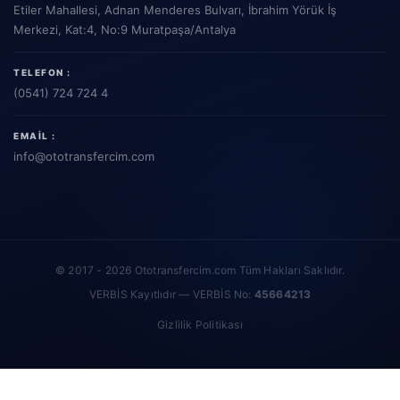
Etiler Mahallesi, Adnan Menderes Bulvarı, İbrahim Yörük İş
Merkezi, Kat:4, No:9 Muratpaşa/Antalya
TELEFON :
(0541) 724 724 4
EMAIL :
info
@ototransfercim.com
© 2017 - 2026 Ototransfercim.com Tüm Hakları Saklıdır.
VERBİS Kayıtlıdır — VERBİS No:
45664213
Gizlilik Politikası