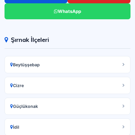
WhatsApp
Şırnak İlçeleri
Beytüşşebap
Cizre
Güçlükonak
İdil