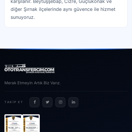
karşılanır. Beytüşşebap, Cizre, Güçlükonak ve
diğer Şırnak ilçelerinde aynı güvence ile hizmet
sunuyoruz.
Merak Etmeyin Artık Biz Varız.
TAKIP ET