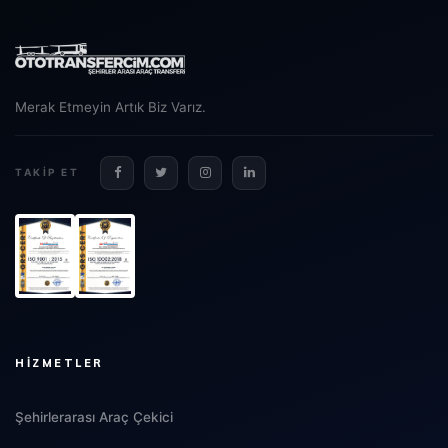
Merak Etmeyin Artık Biz Varız.
TAKIP ET
HIZMETLER
Şehirlerarası Araç Çekici