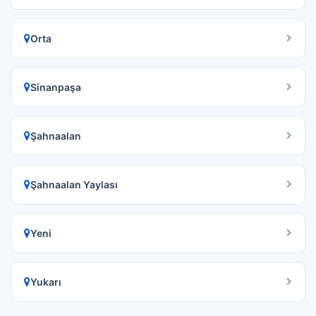
Orta
Sinanpaşa
Şahnaalan
Şahnaalan Yaylası
Yeni
Yukarı