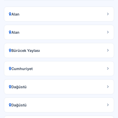
Alan
Alan
Bürücek Yaylası
Cumhuriyet
Dağüstü
Dağüstü