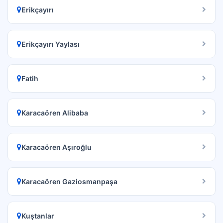
Erikçayırı
Erikçayırı Yaylası
Fatih
Karacaören Alibaba
Karacaören Aşıroğlu
Karacaören Gaziosmanpaşa
Kuştanlar