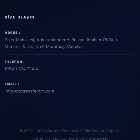
BIZE ULAŞIN
ADRES :
Etiler Mahallesi, Adnan Menderes Bulvarı, İbrahim Yörük İş
Merkezi, Kat:4, No:9 Muratpaşa/Antalya
TELEFON :
(0541) 724 724 4
EMAIL :
info
@ototransfercim.com
© 2017 - 2026 Ototransfercim.com Tüm Hakları Saklıdır.
VERBİS Kayıtlıdır — VERBİS No:
45664213