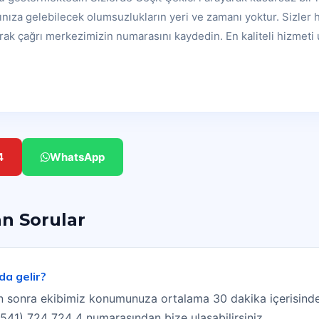
ınıza gelebilecek olumsuzlukların yeri ve zamanı yoktur. Sizler
arak çağrı merkezimizin numarasını kaydedin. En kaliteli hizmeti 
4
WhatsApp
an Sorular
da gelir?
tan sonra ekibimiz konumunuza ortalama 30 dakika içerisinde
(0541) 724 724 4 numarasından bize ulaşabilirsiniz.