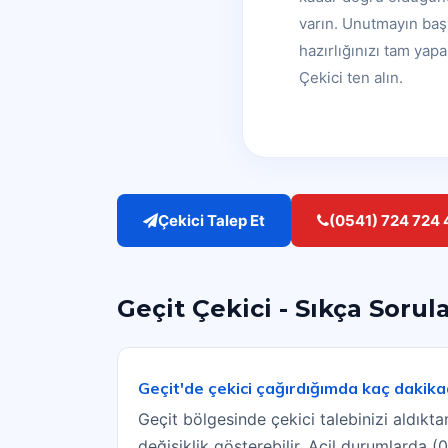
varın. Unutmayın baş
hazırlığınızı tam yap
Çekici ten alın.
Çekici Talep Et
(0541) 724 724 
Geçit Çekici - Sıkça Sorul
Geçit'de çekici çağırdığımda kaç dakika
Geçit bölgesinde çekici talebinizi aldık
değişiklik gösterebilir. Acil durumlarda 