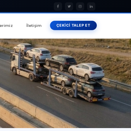
erimiz
İletişim
ÇEKİCİ TALEP ET