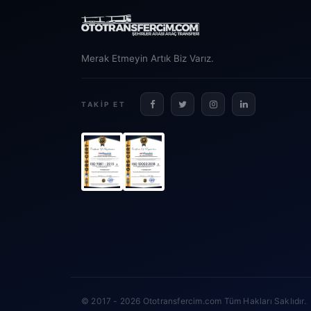
Merak Etmeyin Artık Biz Varız.
TAKIP ET
© 2017 - 2026 Ototransfercim.com Tüm Hakları Saklıdır.