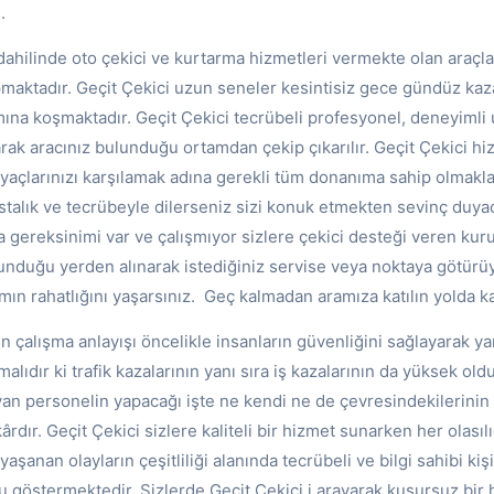
.
dahilinde oto çekici ve kurtarma hizmetleri vermekte olan araçla
apmaktadır. Geçit Çekici uzun seneler kesintisiz gece gündüz ka
mına koşmaktadır. Geçit Çekici tecrübeli profesyonel, deneyimli 
arak aracınız bulunduğu ortamdan çekip çıkarılır. Geçit Çekici hi
yaçlarınızı karşılamak adına gerekli tüm donanıma sahip olmakla
ustalık ve tecrübeyle dilerseniz sizi konuk etmekten sevinç duya
a gereksinimi var ve çalışmıyor sizlere çekici desteği veren ku
ulunduğu yerden alınarak istediğiniz servise veya noktaya götürü
mın rahatlığını yaşarsınız. Geç kalmadan aramıza katılın yolda k
ın çalışma anlayışı öncelikle insanların güvenliğini sağlayarak ya
ıdır ki trafik kazalarının yanı sıra iş kazalarının da yüksek oldu
an personelin yapacağı işte ne kendi ne de çevresindekilerinin 
rdır. Geçit Çekici sizlere kaliteli bir hizmet sunarken her olası
aşanan olayların çeşitliliği alanında tecrübeli ve bilgi sahibi kiş
 göstermektedir. Sizlerde Geçit Çekici i arayarak kusursuz bir 