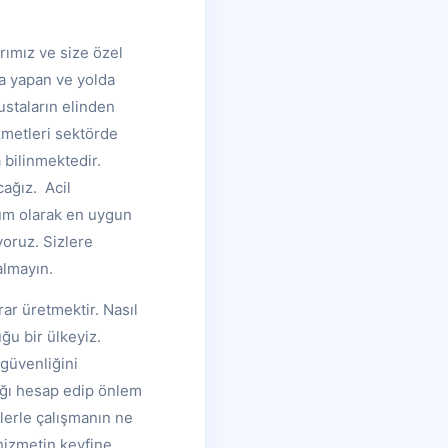
rımız ve size özel
za yapan ve yolda
ustaların elinden
zmetleri sektörde
 bilinmektedir.
cağız. Acil
rum olarak en uygun
yoruz. Sizlere
almayın.
rar üretmektir. Nasıl
ğu bir ülkeyiz.
güvenliğini
lığı hesap edip önlem
ilerle çalışmanın ne
hizmetin keyfine