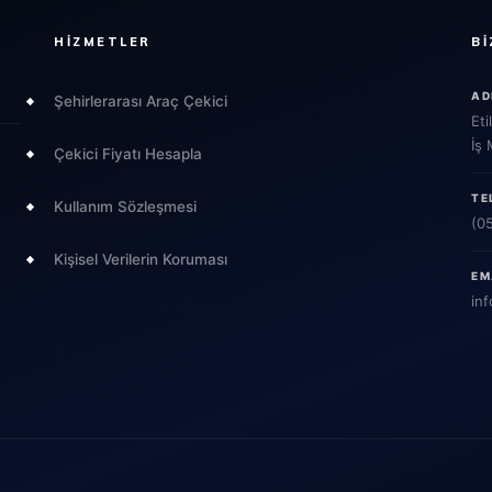
HIZMETLER
BI
AD
Şehirlerarası Araç Çekici
Eti
İş
Çekici Fiyatı Hesapla
TE
Kullanım Sözleşmesi
(0
Kişisel Verilerin Koruması
EM
inf