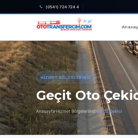
(0541) 724 724 4
Anasay
HIZMET BÖLGELERIMIZ
Geçit Oto Çekic
Anasayfa
Hizmet Bölgelerimiz
Geçit Çekici