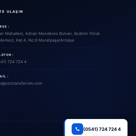
ZE ULAŞIN
RES :
ler Mahallesi, Adnan Menderes Bulvarı, İbrahim Yörük
 Merkezi, Kat:4, No:9 Muratpaşa/Antalya
LEFON :
541) 724 724 4
AIL :
o
@ototransfercim.com
(0541) 724 724 4
Gizlilik Politikası