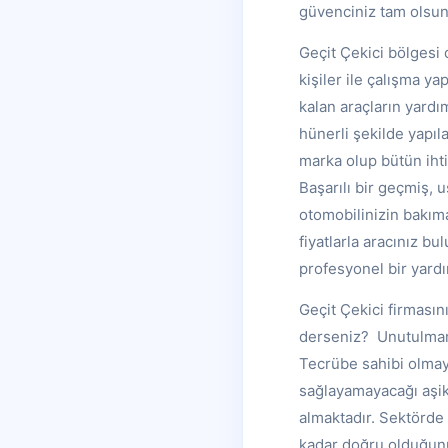
güvenciniz tam olsun
Geçit Çekici bölgesi 
kişiler ile çalışma y
kalan araçların yardı
hünerli şekilde yapıl
marka olup bütün ihti
Başarılı bir geçmiş, 
otomobilinizin bakım
fiyatlarla aracınız b
profesyonel bir yardı
Geçit Çekici firmasın
derseniz? Unutulmamal
Tecrübe sahibi olmay
sağlayamayacağı aşikâ
almaktadır. Sektörde y
kadar doğru olduğunu