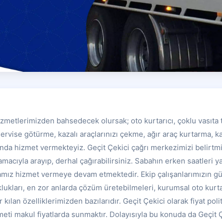
izmetlerimizden bahsedecek olursak; oto kurtarıcı, çoklu vasıta 
 servise götürme, kazalı araçlarınızı çekme, ağır araç kurtarma, 
landa hizmet vermekteyiz. Geçit Çekici çağrı merkezimizi belirt
 amacıyla arayıp, derhal çağırabilirsiniz. Sabahın erken saatleri 
amız hizmet vermeye devam etmektedir. Ekip çalışanlarımızın gül
klukları, en zor anlarda çözüm üretebilmeleri, kurumsal oto kurt
 kılan özelliklerimizden bazılarıdır. Geçit Çekici olarak fiyat poli
i makul fiyatlarda sunmaktır. Dolayısıyla bu konuda da Geçit 