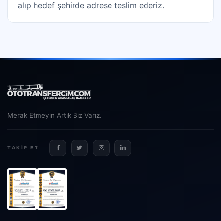
alıp hedef şehirde adrese teslim ederiz.
Merak Etmeyin Artık Biz Varız.
TAKIP ET