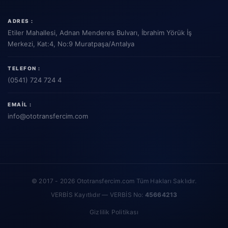
ADRES :
Etiler Mahallesi, Adnan Menderes Bulvarı, İbrahim Yörük İş
Merkezi, Kat:4, No:9 Muratpaşa/Antalya
TELEFON :
(0541) 724 724 4
EMAIL :
info
@ototransfercim.com
© 2017 - 2026 Ototransfercim.com Tüm Hakları Saklıdır.
VERBİS Kayıtlıdır — VERBİS No:
45664213
Gizlilik Politikası