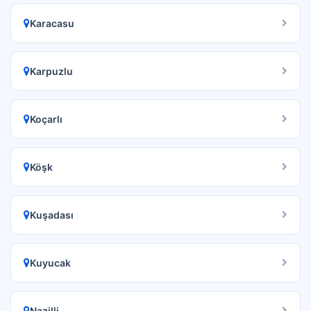
Karacasu
Karpuzlu
Koçarlı
Köşk
Kuşadası
Kuyucak
Nazilli