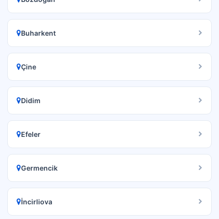
Buharkent
Çine
Didim
Efeler
Germencik
İncirliova