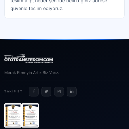
teslim alıp, hedef şehirde belirttiğiniz adrese
güvenle teslim ediyoruz.
Merak Etmeyin Artık Biz Varız.
TAKIP ET