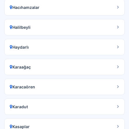
Hacıhamzalar
Halilbeyli
Haydarlı
Karaağaç
Karacaören
Karadut
Kasaplar