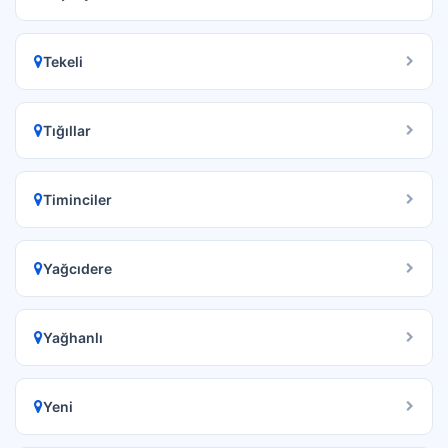
Tekeli
Tığıllar
Timinciler
Yağcıdere
Yağhanlı
Yeni