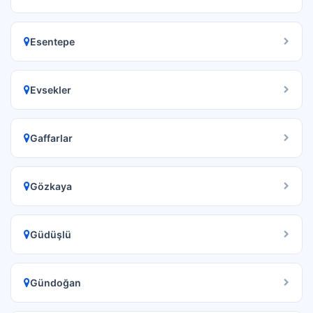
Esentepe
Evsekler
Gaffarlar
Gözkaya
Güdüşlü
Gündoğan