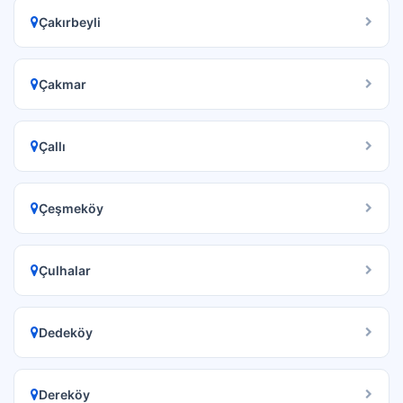
Çakırbeyli
Çakmar
Çallı
Çeşmeköy
Çulhalar
Dedeköy
Dereköy