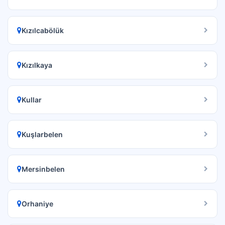
Kızılcabölük
Kızılkaya
Kullar
Kuşlarbelen
Mersinbelen
Orhaniye