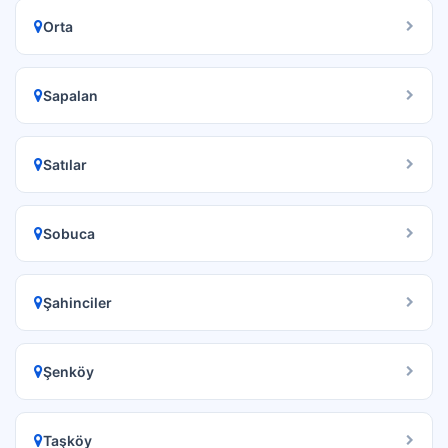
Orta
Sapalan
Satılar
Sobuca
Şahinciler
Şenköy
Taşköy