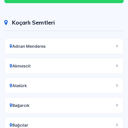
Koçarlı Semtleri
Adnan Menderes
Akmescit
Atatürk
Bağarcık
Bağcılar