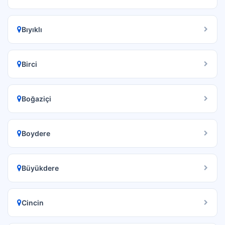
Bıyıklı
Birci
Boğaziçi
Boydere
Büyükdere
Cincin