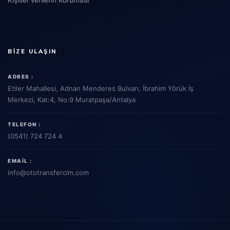
BIZE ULAŞIN
ADRES :
Etiler Mahallesi, Adnan Menderes Bulvarı, İbrahim Yörük İş
Merkezi, Kat:4, No:9 Muratpaşa/Antalya
TELEFON :
(0541) 724 724 4
EMAIL :
info
@ototransfercim.com