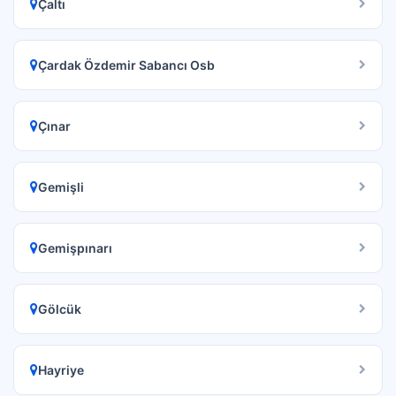
Çaltı
Çardak Özdemir Sabancı Osb
Çınar
Gemişli
Gemişpınarı
Gölcük
Hayriye