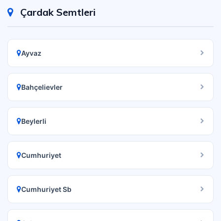
Çardak Semtleri
Ayvaz
Bahçelievler
Beylerli
Cumhuriyet
Cumhuriyet Sb