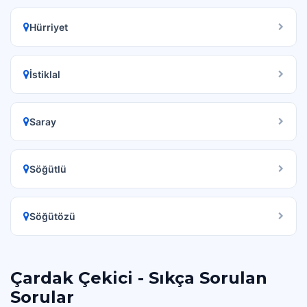
Hürriyet
İstiklal
Saray
Söğütlü
Söğütözü
Çardak Çekici - Sıkça Sorulan
Sorular