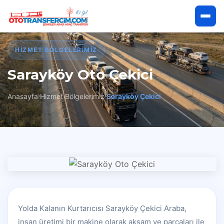
Anasayfa
HIZMET BÖLGELERIMIZ
Sarayköy Oto Çekici
Hakkımızda
Anasayfa
Hizmet Bölgelerimiz
Sarayköy Çekici
Hizmetlerimiz
Hizmet Bölgelerimiz
İletişim
Çekici Talep Et
Yolda Kalanın Kurtarıcısı Sarayköy Çekici Araba,
insan üretimi bir makine olarak aksam ve parçaları ile