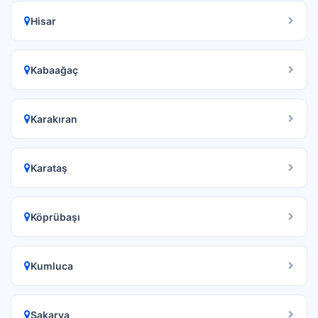
Hisar
Kabaağaç
Karakıran
Karataş
Köprübaşı
Kumluca
Sakarya