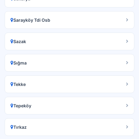
Sarayköy Tdi Osb
Sazak
Sığma
Tekke
Tepeköy
Tırkaz