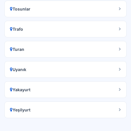
Tosunlar
Trafo
Turan
Uyanık
Yakayurt
Yeşilyurt