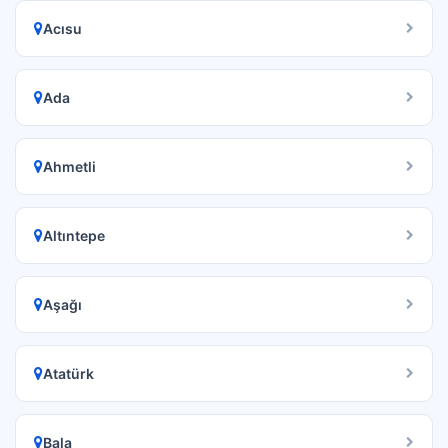
Acısu
Ada
Ahmetli
Altıntepe
Aşağı
Atatürk
Bala