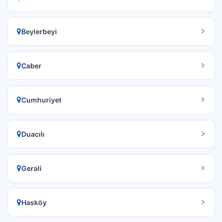
Beylerbeyi
Caber
Cumhuriyet
Duacılı
Gerali
Hasköy