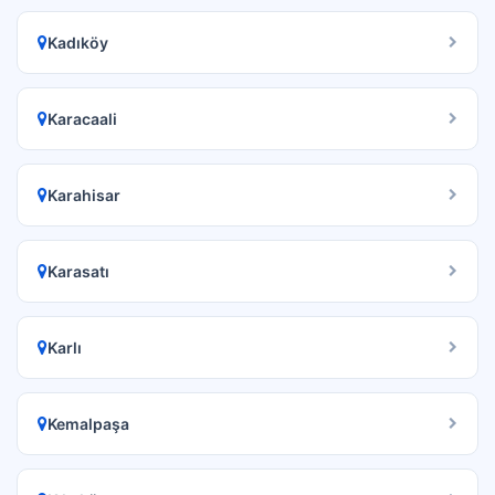
Kadıköy
Karacaali
Karahisar
Karasatı
Karlı
Kemalpaşa