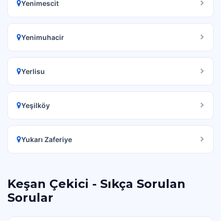
Yenimescit
Yenimuhacir
Yerlisu
Yeşilköy
Yukarı Zaferiye
Keşan Çekici - Sıkça Sorulan
Sorular