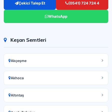
Çekici Talep Et
(0541) 724 724 4
WhatsApp
Keşan Semtleri
Akçeşme
Akhoca
Altıntaş