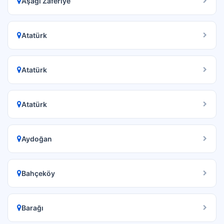
Aşağı Zaferiye
Atatürk
Atatürk
Atatürk
Aydoğan
Bahçeköy
Barağı