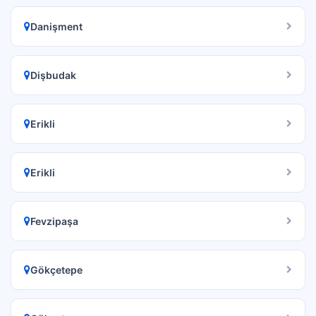
Danişment
Dişbudak
Erikli
Erikli
Fevzipaşa
Gökçetepe