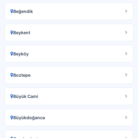
Beğendik
Beykent
Beyköy
Boztepe
Büyük Cami
Büyükdoğanca