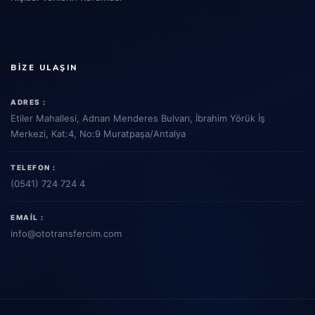
BIZE ULAŞIN
ADRES :
Etiler Mahallesi, Adnan Menderes Bulvarı, İbrahim Yörük İş
Merkezi, Kat:4, No:9 Muratpaşa/Antalya
TELEFON :
(0541) 724 724 4
EMAIL :
info
@ototransfercim.com