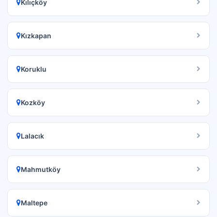
Kılıçköy
Kızkapan
Koruklu
Kozköy
Lalacık
Mahmutköy
Maltepe