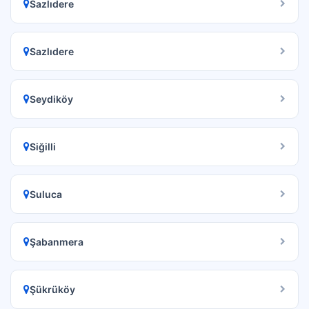
Sazlıdere
Sazlıdere
Seydiköy
Siğilli
Suluca
Şabanmera
Şükrüköy