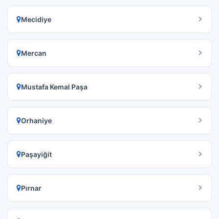
Mecidiye
Mercan
Mustafa Kemal Paşa
Orhaniye
Paşayiğit
Pırnar