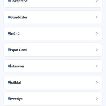
Gökçetepe
Gündüzler
İnönü
İspat Cami
İstasyon
İstiklal
İzzetiye