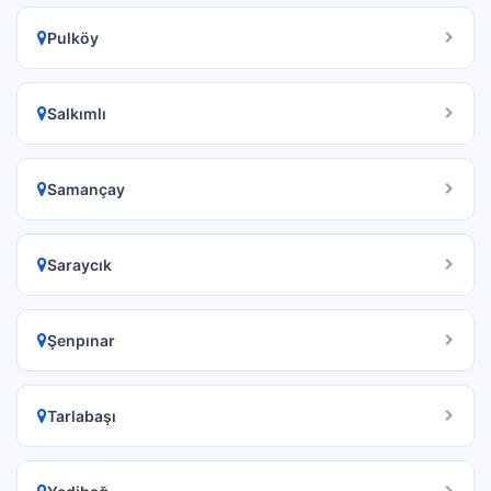
Pulköy
Salkımlı
Samançay
Saraycık
Şenpınar
Tarlabaşı