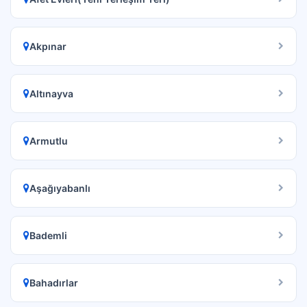
Akpınar
Altınayva
Armutlu
Aşağıyabanlı
Bademli
Bahadırlar