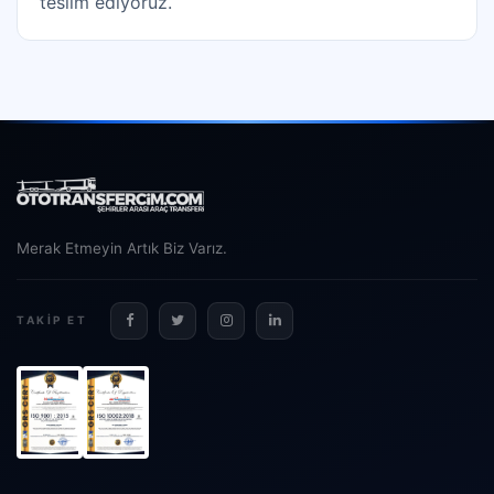
teslim ediyoruz.
Merak Etmeyin Artık Biz Varız.
TAKIP ET