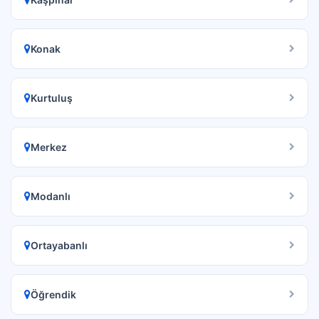
Konak
Kurtuluş
Merkez
Modanlı
Ortayabanlı
Öğrendik