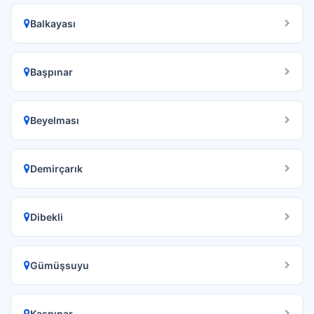
Balkayası
Başpınar
Beyelması
Demirçarık
Dibekli
Gümüşsuyu
Kaşpınar