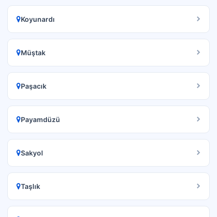
Koyunardı
Müştak
Paşacık
Payamdüzü
Sakyol
Taşlık