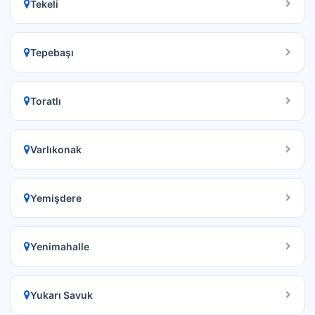
Tekeli
Tepebaşı
Toratlı
Varlıkonak
Yemişdere
Yenimahalle
Yukarı Savuk