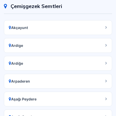
Çemişgezek Semtleri
Akçayunt
Ardige
Ardiğe
Arpaderen
Aşağı Peydere