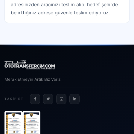
adresinizden aracınızı teslim alıp, hedef şehirde
belirttiğiniz adrese güvenle teslim ediyoruz.
Merak Etmeyin Artık Biz Varız.
TAKIP ET