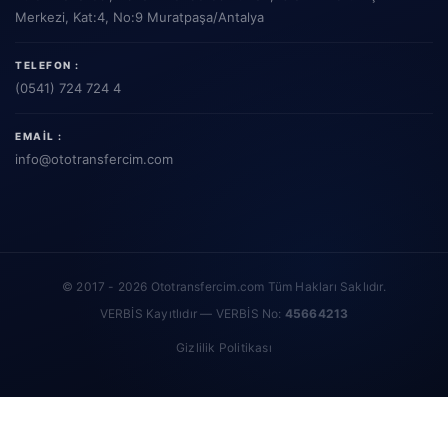
Merkezi, Kat:4, No:9 Muratpaşa/Antalya
TELEFON :
(0541) 724 724 4
EMAIL :
info
@ototransfercim.com
© 2017 - 2026 Ototransfercim.com Tüm Hakları Saklıdır.
VERBİS Kayıtlıdır — VERBİS No:
45664213
Gizlilik Politikası