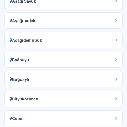
Aşağı Savuk
Aşağıbudak
Aşağıdemirbük
Bağsuyu
Buğdaylı
Büyükörence
Cebe