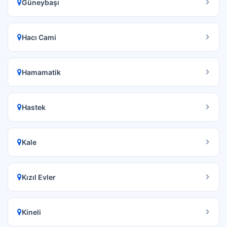
Güneybaşı
Hacı Cami
Hamamatik
Hastek
Kale
Kızıl Evler
Kineli