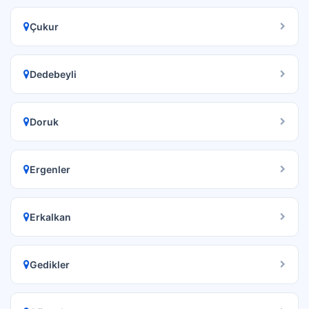
Çukur
Dedebeyli
Doruk
Ergenler
Erkalkan
Gedikler