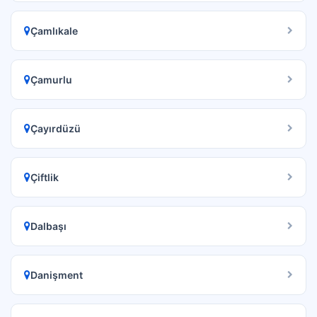
Çamlıkale
Çamurlu
Çayırdüzü
Çiftlik
Dalbaşı
Danişment