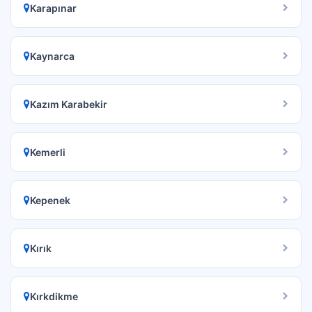
Karapınar
Kaynarca
Kazım Karabekir
Kemerli
Kepenek
Kırık
Kırkdikme