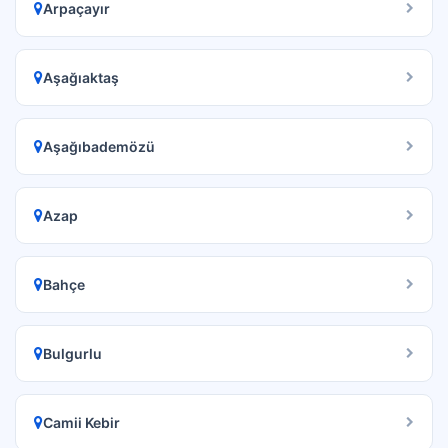
Arpaçayır
Aşağıaktaş
Aşağıbademözü
Azap
Bahçe
Bulgurlu
Camii Kebir