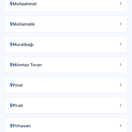
Mollaahmet
Mollamelik
Muratbağı
Mümtaz Turan
Pınar
Pirali
Pirhasan