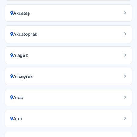
Akçataş
Akçatoprak
Alagöz
Aliçeyrek
Aras
Ardı