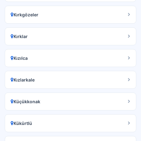
Kırkgözeler
Kırklar
Kızılca
Kızlarkale
Küçükkonak
Kükürtlü