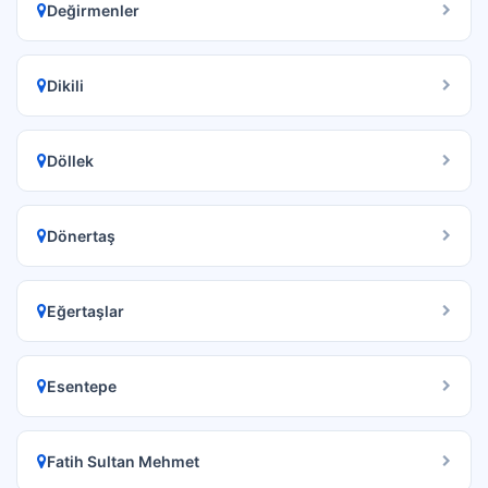
Değirmenler
Dikili
Döllek
Dönertaş
Eğertaşlar
Esentepe
Fatih Sultan Mehmet