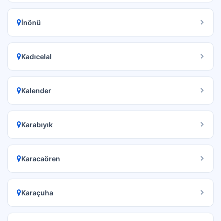
İnönü
Kadıcelal
Kalender
Karabıyık
Karacaören
Karaçuha