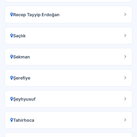
Recep Tayyip Erdoğan
Saçlık
Sekman
Şerefiye
Şeyhyusuf
Tahirhoca