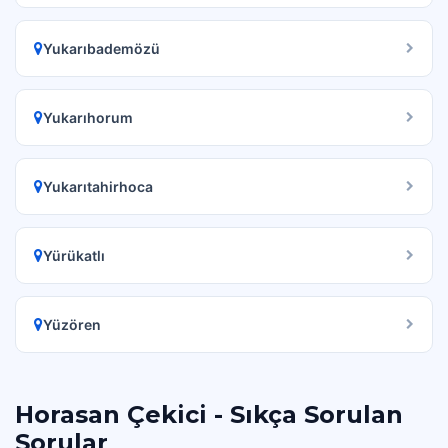
Yukarıbademözü
Yukarıhorum
Yukarıtahirhoca
Yürükatlı
Yüzören
Horasan Çekici - Sıkça Sorulan
Sorular