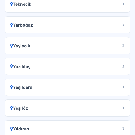
Teknecik
Yarboğaz
Yaylacık
Yazılıtaş
Yeşildere
Yeşilöz
Yıldıran