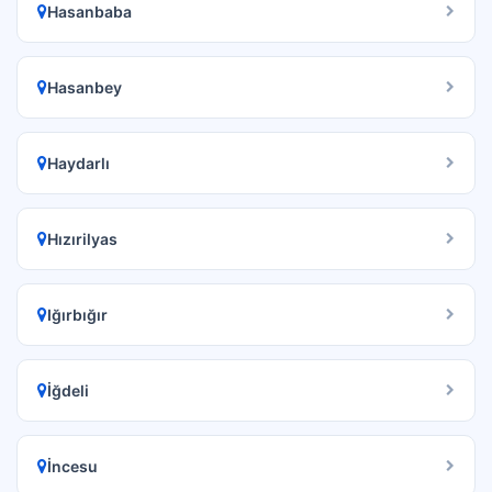
Hasanbaba
Hasanbey
Haydarlı
Hızırilyas
Iğırbığır
İğdeli
İncesu