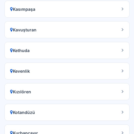
Kasımpaşa
Kavuşturan
Kethuda
Kevenlik
Kızılören
Kotandüzü
Kurbançayır