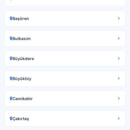
Başören
Bulkasım
Büyükdere
Büyüktüy
Camikebir
Çakırtaş