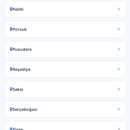
Pelitli
Porsuk
Pusudere
Reşadiye
Saksı
Serçeboğazı
Sivas