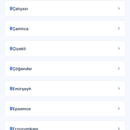
Çalıyazı
Çamlıca
Çiçekli
Çöğender
Emirşeyh
Epsemce
Erzurumkapı