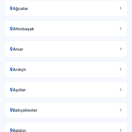
Ağcalar
Altınbaşak
Alvar
Ardıçlı
Aşıtlar
Bahçelievler
Baldızı