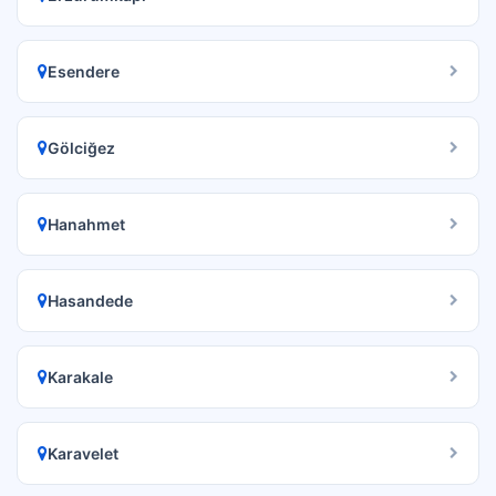
Esendere
Gölciğez
Hanahmet
Hasandede
Karakale
Karavelet