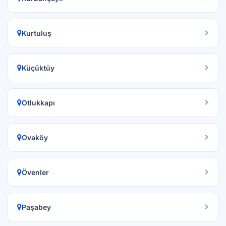
Kurtuluş
Küçüktüy
Otlukkapı
Ovaköy
Övenler
Paşabey