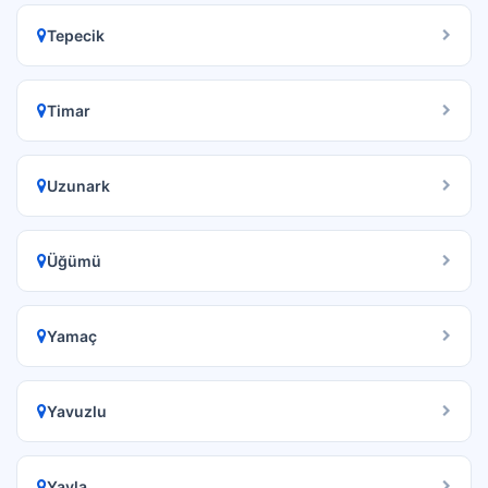
Tepecik
Timar
Uzunark
Üğümü
Yamaç
Yavuzlu
Yayla