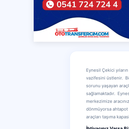
Eynesil Çekici yıları
vazifesini üstlenir. 
sorunu yaşayan araçla
sağlamaktadır. Eynesi
merkezimize aracınız i
dönmüyorsa ahtapot ç
araçları taşıma kapasi
İhtiyacınız Varsa B