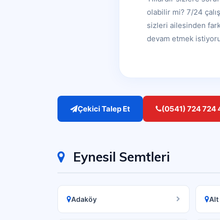
olabilir mi? 7/24 çal
sizleri ailesinden fa
devam etmek istiyor
Çekici Talep Et
(0541) 724 724 
Eynesil Semtleri
Adaköy
Alt