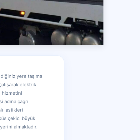
ediğiniz yere taşıma
alışarak elektrik
ı hizmetini
i adına çağrı
ı lastikleri
büs çekici büyük
yerini almaktadır.