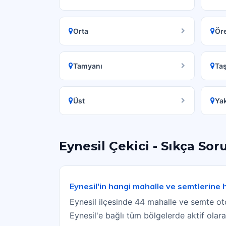
Orta
Ör
Tamyanı
Ta
Üst
Ya
Eynesil Çekici - Sıkça Sor
Eynesil'in hangi mahalle ve semtlerine
Eynesil ilçesinde 44 mahalle ve semte oto
Eynesil'e bağlı tüm bölgelerde aktif olar