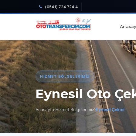
(0541) 724 724 4
Anasay
HIZMET BÖLGELERIMIZ
Eynesil Oto Çek
Anasayfa
Hizmet Bölgelerimiz
Eynesil Çekici