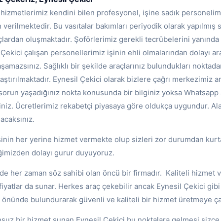
 hizmetlerimiz kendini bilen profesyonel, işine sadık personelimiz
n verilmektedir. Bu vasıtalar bakımları periyodik olarak yapılmış 
ardan oluşmaktadır. Şoförlerimiz gerekli tecrübelerini yanında 
l Çekici çalışan personellerimiz işinin ehli olmalarından dolayı a
şamazsınız. Sağlıklı bir şekilde araçlarınız bulundukları noktadan
aştırılmaktadır. Eynesil Çekici olarak bizlere çağrı merkezimiz ara
 sorun yaşadığınız nokta konusunda bir bilginiz yoksa Whatsapp ar
niz. Ücretlerimiz rekabetçi piyasaya göre oldukça uygundur. Al
acaksınız.
sinin her yerine hizmet vermekte olup sizleri zor durumdan kurt
iğimizden dolayı gurur duyuyoruz.
de her zaman söz sahibi olan öncü bir firmadır. Kaliteli hizmet
iyatlar da sunar. Herkes araç çekebilir ancak Eynesil Çekici gibi 
öz önünde bulundurarak güvenli ve kaliteli bir hizmet üretmeye ç
unsuz bir hizmet sunan Eynesil Çekici bu noktalara gelmesi sizce 