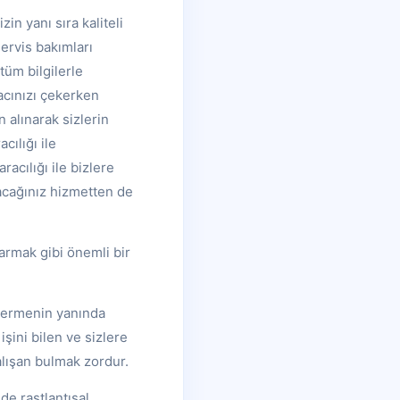
in yanı sıra kaliteli
servis bakımları
tüm bilgilerle
racınızı çekerken
 alınarak sizlerin
cılığı ile
acılığı ile bizlere
acağınız hizmetten de
armak gibi önemli bir
 vermenin yanında
işini bilen ve sizlere
alışan bulmak zordur.
de rastlantısal