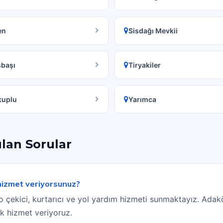
en
Sisdağı Mevkii
şbaşı
Tiryakiler
kuplu
Yarımca
ulan Sorular
 hizmet veriyorsunuz?
 çekici, kurtarıcı ve yol yardım hizmeti sunmaktayız. Adaköy
ak hizmet veriyoruz.