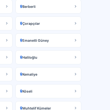
Berberli
Çorapçılar
Emanetli Güney
Haliloğlu
Kemaliye
Köseli
Muhtelif Kümeler