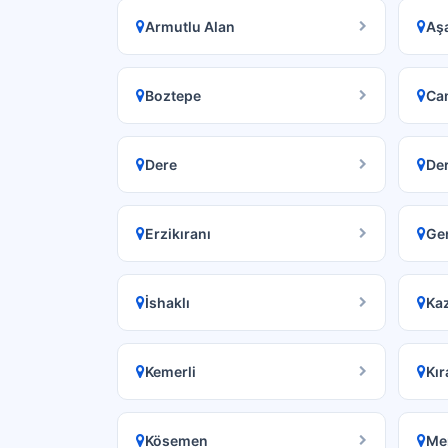
Armutlu Alan
Aş
Boztepe
Ca
Dere
De
Erzikıranı
Gen
İshaklı
Kaz
Kemerli
Kır
Kösemen
Me