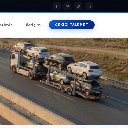
erimiz
İletişim
ÇEKİCİ TALEP ET