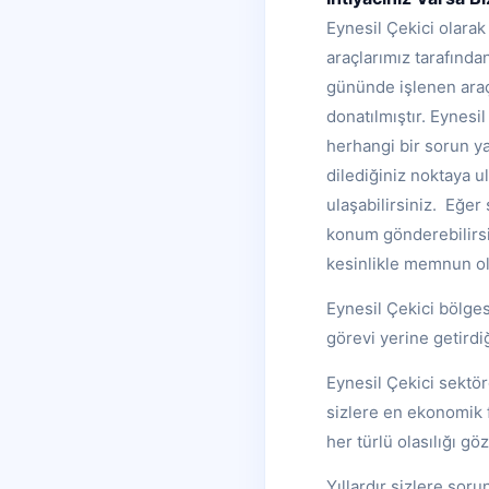
Eynesil Çekici olarak
araçlarımız tarafında
gününde işlenen araçl
donatılmıştır. Eynesi
herhangi bir sorun ya
dilediğiniz noktaya ul
ulaşabilirsiniz. Eğer
konum gönderebilirsi
kesinlikle memnun ol
Eynesil Çekici bölge
görevi yerine getird
Eynesil Çekici sektör
sizlere en ekonomik f
her türlü olasılığı g
Yıllardır sizlere sor