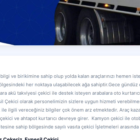
n bilgi ve birikimine sahip olup yolda kalan araçlarınızı hemen ist
Bölgesindeki her noktaya ulaşabilecek ağa sahiptir.Gece gündüz ç
ra akü takviyesi çekici ile destek isteyen arabalara oto kurtarıc
l Çekici olarak personelimizin sizlere uygun hizmeti verebilmes
le ilgili vereceğiniz bilgiler çok önem arz etmektedir. Araç kazal
ekici ve ahtapot kurtarıcı devreye girer. Kamyon çekici ile oto
tesine sahip bölgesinde sayılı vasıta çekici İşletmeleri arasında 
iz Çekeriz, Eynesil Çekici