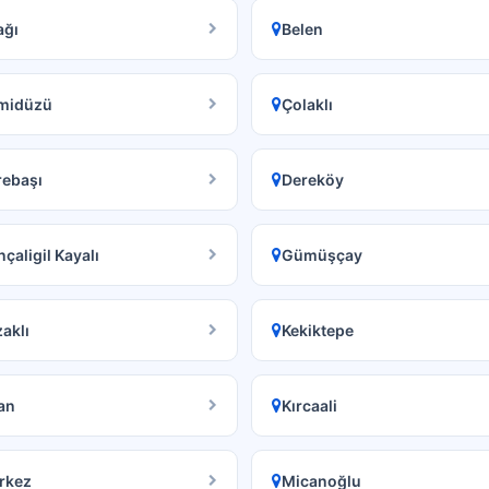
ağı
Belen
midüzü
Çolaklı
rebaşı
Dereköy
çaligil Kayalı
Gümüşçay
aklı
Kekiktepe
an
Kırcaali
rkez
Micanoğlu