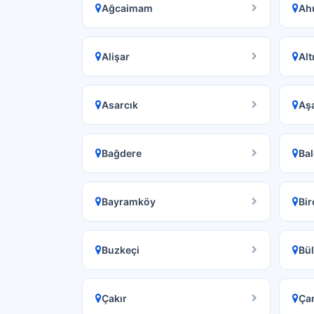
Ağcaimam
Ah
Alişar
Alt
Asarcık
Aş
Bağdere
Ba
Bayramköy
Bir
Buzkeçi
Bül
Çakır
Çam