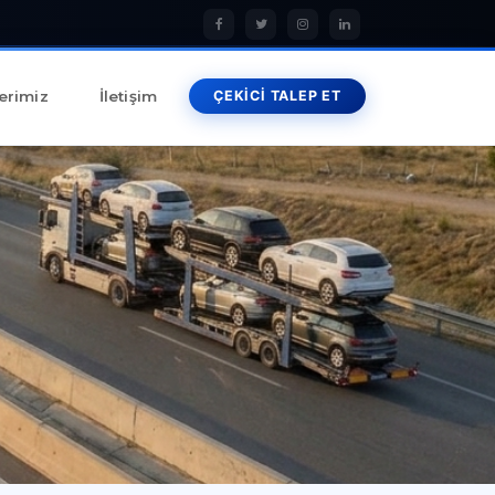
erimiz
İletişim
ÇEKİCİ TALEP ET