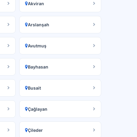
Akviran
Arslanşah
Avutmuş
Bayhasan
Busait
Çağlayan
Çileder