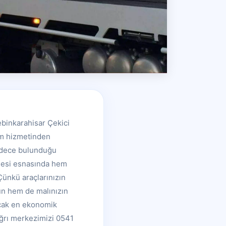
Şebinkarahisar Çekici
dım hizmetinden
 sadece bulunduğu
lmesi esnasında hem
Çünkü araçlarınızın
un hem de malınızın
ancak en ekonomik
çağrı merkezimizi 0541