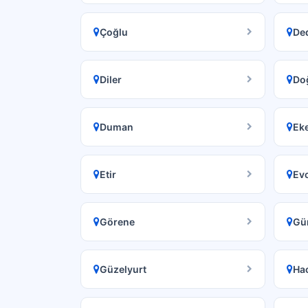
Çoğlu
Ded
Diler
Do
Duman
Ek
Etir
Evc
Görene
Gü
Güzelyurt
Ha