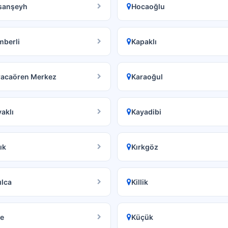
sanşeyh
Hocaoğlu
mberli
Kapaklı
racaören Merkez
Karaoğul
aklı
Kayadibi
ık
Kırkgöz
ılca
Killik
e
Küçük