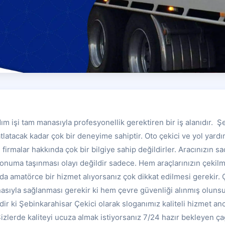
dım işi tam manasıyla profesyonellik gerektiren bir iş alanıdır. 
atlatacak kadar çok bir deneyime sahiptir. Oto çekici ve yol yar
i firmalar hakkında çok bir bilgiye sahip değildirler. Aracınızın
konuma taşınması olayı değildir sadece. Hem araçlarınızın çeki
a amatörce bir hizmet alıyorsanız çok dikkat edilmesi gerekir. 
asıyla sağlanması gerekir ki hem çevre güvenliği alınmış oluns
dir ki Şebinkarahisar Çekici olarak sloganımız kaliteli hizmet 
 Sizlerde kaliteyi ucuza almak istiyorsanız 7/24 hazır bekleyen 