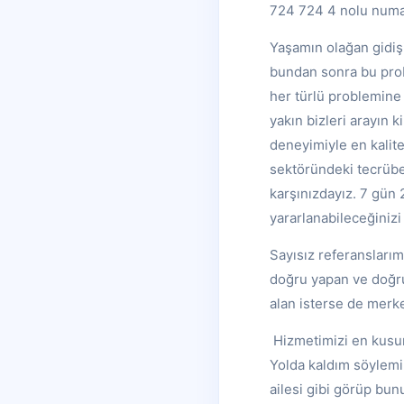
724 724 4 nolu numara
Yaşamın olağan gidişi
bundan sonra bu probl
her türlü problemine 
yakın bizleri arayın 
deneyimiyle en kalite
sektöründeki tecrübel
karşınızdayız. 7 gün 
yararlanabileceğiniz
Sayısız referanslarım
doğru yapan ve doğru 
alan isterse de merkez
Hizmetimizi en kusur
Yolda kaldım söylemi 
ailesi gibi görüp bun