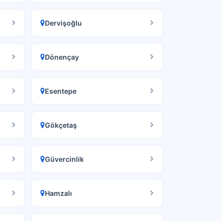
Dervişoğlu
Dönençay
Esentepe
Gökçetaş
Güvercinlik
Hamzalı