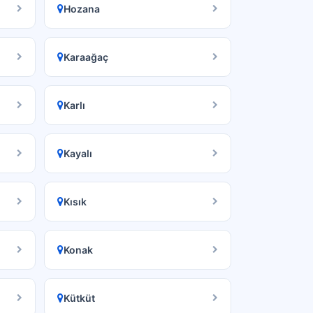
Hozana
Karaağaç
Karlı
Kayalı
Kısık
Konak
Kütküt