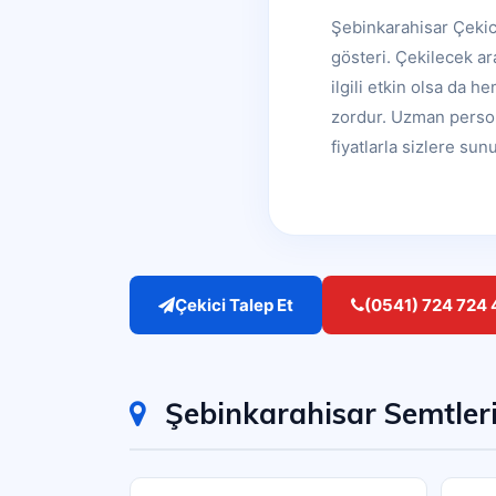
Şebinkarahisar Çekici
gösteri. Çekilecek ar
ilgili etkin olsa da h
zordur. Uzman person
fiyatlarla sizlere su
Çekici Talep Et
(0541) 724 724 
Şebinkarahisar Semtler