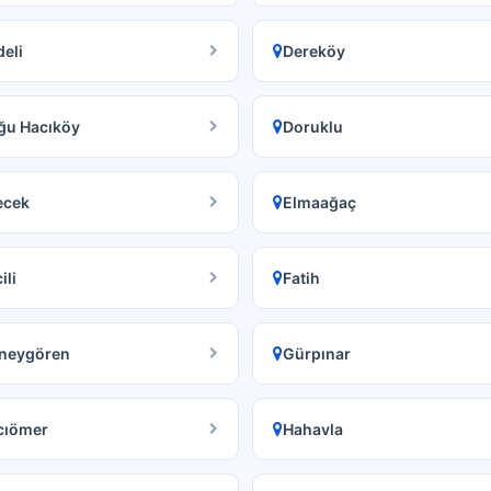
eli
Dereköy
ğu Hacıköy
Doruklu
ecek
Elmaağaç
ili
Fatih
neygören
Gürpınar
cıömer
Hahavla