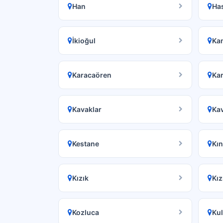
Han
Ha
İkioğul
Ka
Karacaören
Ka
Kavaklar
Kav
Kestane
Kın
Kızık
Kız
Kozluca
Kul