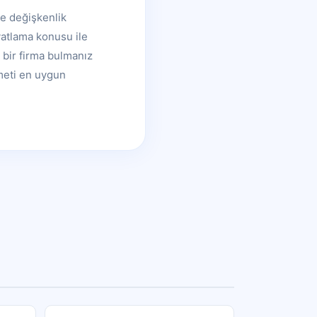
re değişkenlik
iyatlama konusu ile
k bir firma bulmanız
meti en uygun