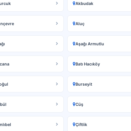
urcuk
Akbudak
ınçevre
Aluç
ağı
Aşağı Armutlu
lcana
Batı Hacıköy
oğul
Burseyit
bül
Cüş
lıbel
Çiftlik