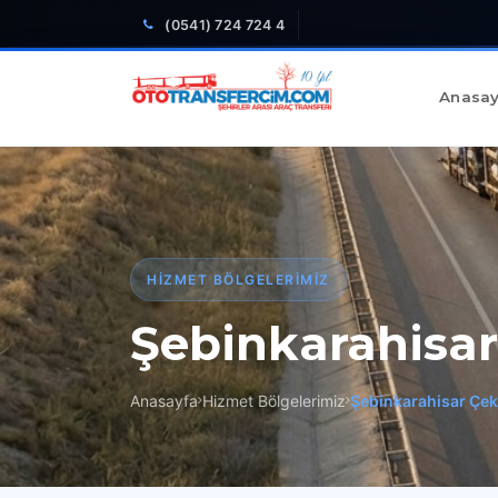
(0541) 724 724 4
Anasay
HIZMET BÖLGELERIMIZ
Şebinkarahisar
Anasayfa
Hizmet Bölgelerimiz
Şebinkarahisar Çek