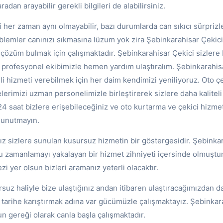
dan arayabilir gerekli bilgileri de alabilirsiniz.
 her zaman aynı olmayabilir, bazı durumlarda can sıkıcı sürprizler
emler canınızı sıkmasına lüzum yok zira Şebinkarahisar Çekici ar
çözüm bulmak için çalışmaktadır. Şebinkarahisar Çekici sizlere 
ki profesyonel ekibimizle hemen yardım ulaştıralım. Şebinkarahis
li hizmeti verebilmek için her daim kendimizi yeniliyoruz. Oto ç
erimizi uzman personelimizle birleştirerek sizlere daha kaliteli
24 saat bizlere erişebileceğiniz ve oto kurtarma ve çekici hizme
i unutmayın.
ız sizlere sunulan kusursuz hizmetin bir göstergesidir. Şebinkar
zamanlamayı yakalayan bir hizmet zihniyeti içersinde olmuştur. İ
i yer olsun bizleri aramanız yeterli olacaktır.
suz haliyle bize ulaştığınız andan itibaren ulaştıracağımızdan 
tarihe karıştırmak adına var gücümüzle çalışmaktayız. Şebinkara
un gereği olarak canla başla çalışmaktadır.