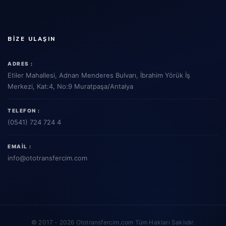
BIZE ULAŞIN
ADRES :
Etiler Mahallesi, Adnan Menderes Bulvarı, İbrahim Yörük İş
Merkezi, Kat:4, No:9 Muratpaşa/Antalya
TELEFON :
(0541) 724 724 4
EMAIL :
info
@ototransfercim.com
© 2017 - 2026 Ototransfercim.com Tüm Hakları Saklıdır.