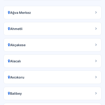
Ağva Merkez
Ahmetli
Akçakese
Alacalı
Avcıkoru
Balibey