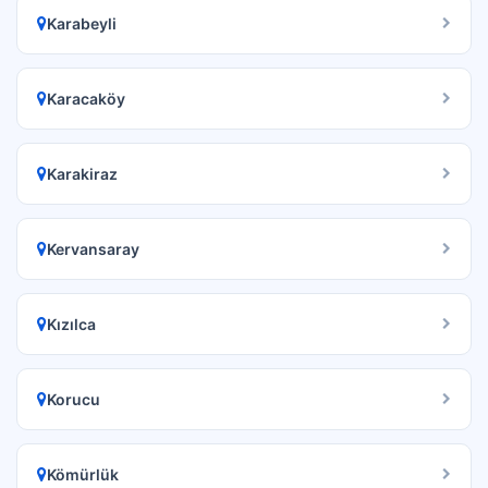
Karabeyli
Karacaköy
Karakiraz
Kervansaray
Kızılca
Korucu
Kömürlük