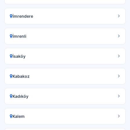
İmrendere
İmrenli
İsaköy
Kabakoz
Kadıköy
Kalem