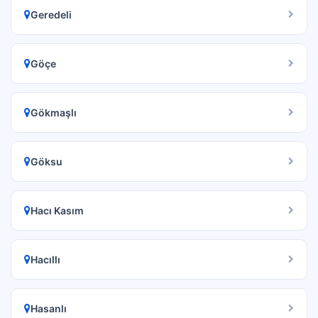
Geredeli
Göçe
Gökmaşlı
Göksu
Hacı Kasım
Hacıllı
Hasanlı