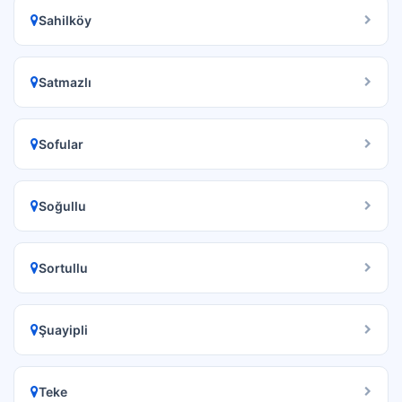
Sahilköy
Satmazlı
Sofular
Soğullu
Sortullu
Şuayipli
Teke