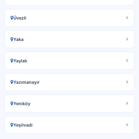
Üvezli
Yaka
Yaylalı
Yazımanayır
Yeniköy
Yeşilvadi