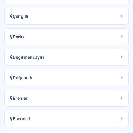
Çengilli
Darlık
Değirmençayırı
Doğancılı
Erenler
Esenceli