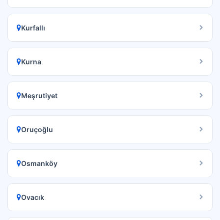
Kurfallı
Kurna
Meşrutiyet
Oruçoğlu
Osmanköy
Ovacık