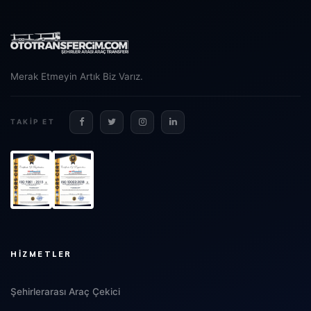
Merak Etmeyin Artık Biz Varız.
TAKIP ET
HIZMETLER
Şehirlerarası Araç Çekici