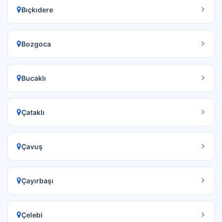
Bıçkıdere
Bozgoca
Bucaklı
Çataklı
Çavuş
Çayırbaşı
Çelebi