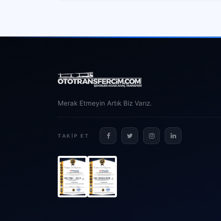
Merak Etmeyin Artık Biz Varız.
TAKIP ET