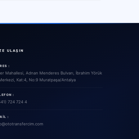
ZE ULAŞIN
RES :
ler Mahallesi, Adnan Menderes Bulvarı, İbrahim Yörük
 Merkezi, Kat:4, No:9 Muratpaşa/Antalya
LEFON :
541) 724 724 4
AIL :
o
@ototransfercim.com