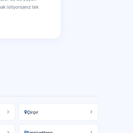
ak istiyorsanız tek
Çırçır
Emniyettepe