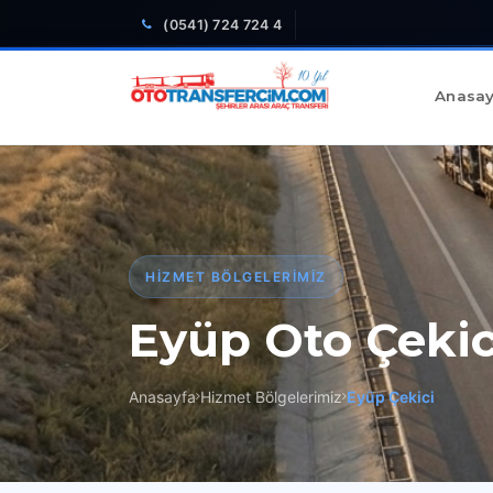
(0541) 724 724 4
Anasay
HIZMET BÖLGELERIMIZ
Eyüp Oto Çekic
Anasayfa
Hizmet Bölgelerimiz
Eyüp Çekici