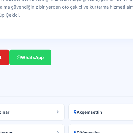
aima güvendiğiniz bir yerden oto çekici ve kurtarma hizmeti alm
üp Çekici.
4
WhatsApp
pınar
Akşemsettin
terdar
Düğmeciler