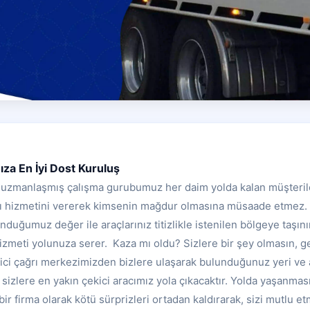
ıza En İyi Dost Kuruluş
 uzmanlaşmış çalışma gurubumuz her daim yolda kalan müşterile
ıcı hizmetini vererek kimsenin mağdur olmasına müsaade etmez. 
unduğumuz değer ile araçlarınız titizlikle istenilen bölgeye taşınır
izmeti yolunuza serer. Kaza mı oldu? Sizlere bir şey olmasın, ger
ici çağrı merkezimizden bizlere ulaşarak bulunduğunuz yeri ve 
izlere en yakın çekici aracımız yola çıkacaktır. Yolda yaşanmas
bir firma olarak kötü sürprizleri ortadan kaldırarak, sizi mutlu e