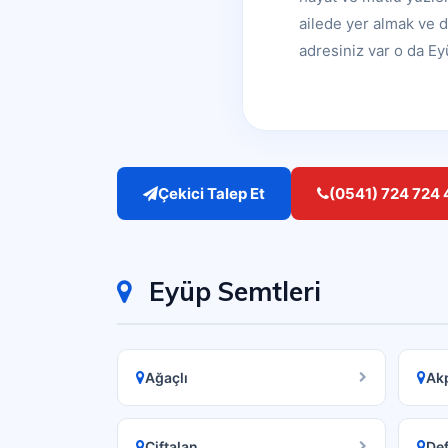
ailede yer almak ve d
adresiniz var o da Ey
Çekici Talep Et
(0541) 724 724 
Eyüp Semtleri
Ağaçlı
Ak
Çiftalan
Def