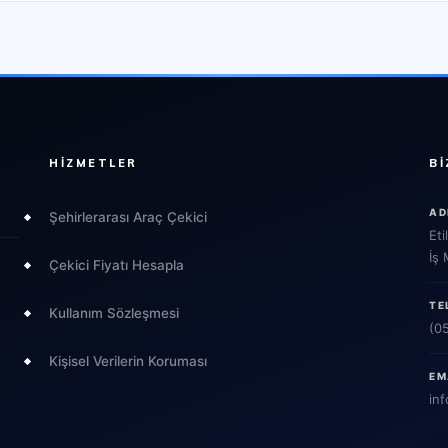
HIZMETLER
BI
AD
Şehirlerarası Araç Çekici
Eti
İş
Çekici Fiyatı Hesapla
TE
Kullanım Sözleşmesi
(0
Kişisel Verilerin Koruması
EM
inf