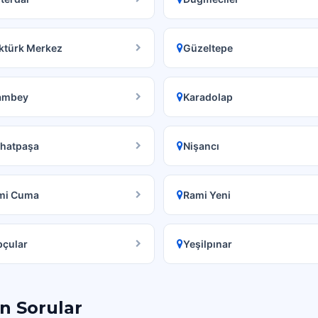
ktürk Merkez
Güzeltepe
lambey
Karadolap
thatpaşa
Nişancı
mi Cuma
Rami Yeni
pçular
Yeşilpınar
an Sorular