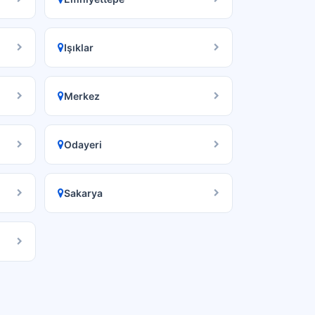
Işıklar
Merkez
Odayeri
Sakarya