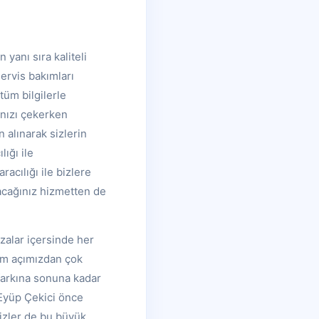
yanı sıra kaliteli
servis bakımları
tüm bilgilerle
ınızı çekerken
 alınarak sizlerin
lığı ile
acılığı ile bizlere
acağınız hizmetten de
alar içersinde her
zim açımızdan çok
farkına sonuna kadar
 Eyüp Çekici önce
Sizler de bu büyük