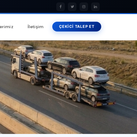
erimiz
İletişim
ÇEKİCİ TALEP ET