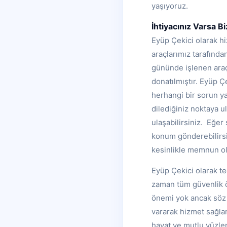
yaşıyoruz.
İhtiyacınız Varsa B
Eyüp Çekici olarak hi
araçlarımız tarafında
gününde işlenen araçl
donatılmıştır. Eyüp Ç
herhangi bir sorun ya
dilediğiniz noktaya ul
ulaşabilirsiniz. Eğer
konum gönderebilirsi
kesinlikle memnun ol
Eyüp Çekici olarak t
zaman tüm güvenlik ön
önemi yok ancak söz 
vararak hizmet sağlam
hayat ve mutlu yüzler