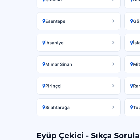
Esentepe
Gö
İhsaniye
İs
Mimar Sinan
Mi
Pirinççi
Ra
Silahtarağa
To
Eyüp Çekici - Sıkça Sorul