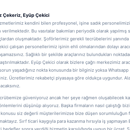
iz Çekeriz, Eyüp Çekici
zmetlerimiz kendini bilen profesyonel, işine sadık personelimizin 
n verilmektedir. Bu vasıtalar bakımları periyodik olarak yapılmış 
ardan oluşmaktadır. Şoförlerimiz gerekli tecrübelerini yanında 
ekici çalışan personellerimiz işinin ehli olmalarından dolayı arac
şamazsınız. Sağlıklı bir şekilde araçlarınız bulundukları noktadan
aştırılmaktadır. Eyüp Çekici olarak bizlere çağrı merkezimiz aracı
 sorun yaşadığınız nokta konusunda bir bilginiz yoksa Whatsapp ar
niz. Ücretlerimiz rekabetçi piyasaya göre oldukça uygundur. Al
acaksınız.
ecrübemize güveniyoruz ancak her şeye rağmen oluşabilecek kaz
lemlerini düşünüp alıyoruz. Başka firmaların nasıl çalıştığı bi
konusu siz değerli müşterilerimizse bize düşen sorumluluğun 
aktayız. Sırf ticari kaygıyla para kazanma hırsıyla iş yapmayan
i hedefler sonra verdiği hizmetin karşılığında uygun bir ücret. 