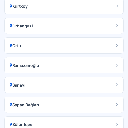
Kurtköy
Orhangazi
Orta
Ramazanoğlu
Sanayi
Sapan Bağları
Sülüntepe