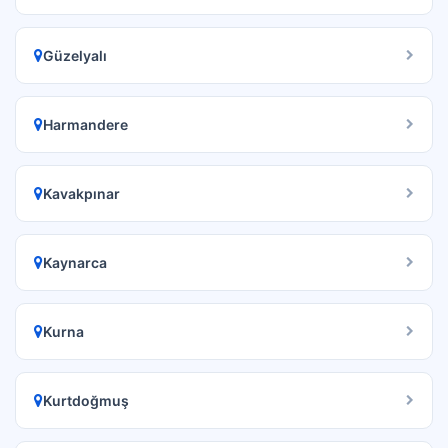
Güzelyalı
Harmandere
Kavakpınar
Kaynarca
Kurna
Kurtdoğmuş