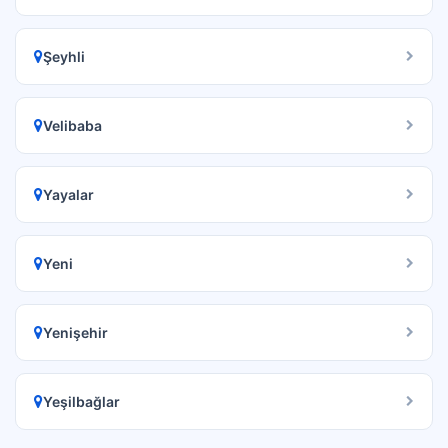
Şeyhli
Velibaba
Yayalar
Yeni
Yenişehir
Yeşilbağlar