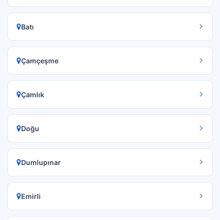
Batı
Çamçeşme
Çamlık
Doğu
Dumlupınar
Emirli