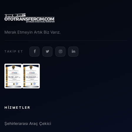
Merak Etmeyin Artık Biz Varız.
TAKIP ET
HIZMETLER
Şehirlerarası Araç Çekici