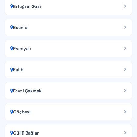
Ertuğrul Gazi
Esenler
Esenyalı
Fatih
Fevzi Çakmak
Göçbeyli
Güllü Bağlar