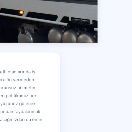
tli olanlarında iş
alara ön vermeden
 sorunsuz hizmetin
en politikamız her
le yüzünüz gülecek
rumundan faydalanmak
ulacağınızdan da emin