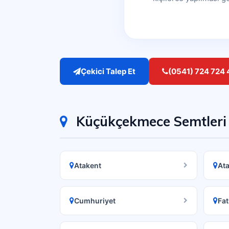
Çekici Talep Et
(0541) 724 724 
Küçükçekmece Semtleri
Atakent
Ata
Cumhuriyet
Fat