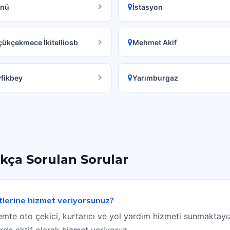
önü
İstasyon
ükçekmece İkitelliosb
Mehmet Akif
fikbey
Yarımburgaz
kça Sorulan Sorular
lerine hizmet veriyorsunuz?
te oto çekici, kurtarıcı ve yol yardım hizmeti sunmaktayız
de aktif olarak hizmet veriyoruz.