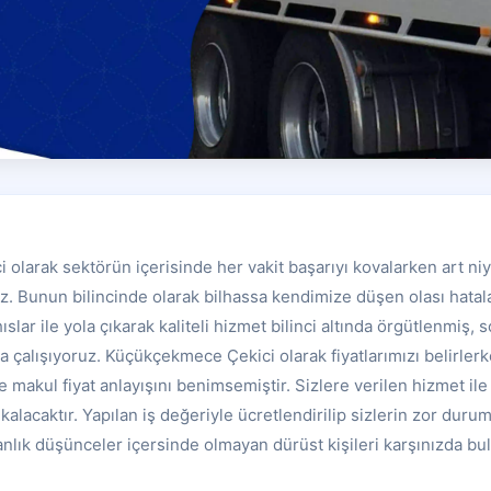
larak sektörün içerisinde her vakit başarıyı kovalarken art niye
yiz. Bunun bilincinde olarak bilhassa kendimize düşen olası hat
ıslar ile yola çıkarak kaliteli hizmet bilinci altında örgütlenmiş,
 çalışıyoruz. Küçükçekmece Çekici olarak fiyatlarımızı belirlerk
 ve makul fiyat anlayışını benimsemiştir. Sizlere verilen hizmet i
kalacaktır. Yapılan iş değeriyle ücretlendirilip sizlerin zor du
 anlık düşünceler içersinde olmayan dürüst kişileri karşınızda b