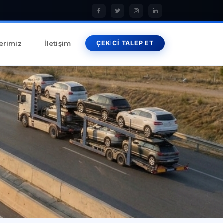
erimiz
İletişim
ÇEKİCİ TALEP ET