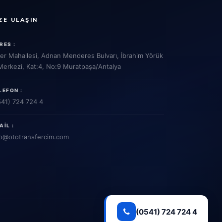
ZE ULAŞIN
RES :
ler Mahallesi, Adnan Menderes Bulvarı, İbrahim Yörük
 Merkezi, Kat:4, No:9 Muratpaşa/Antalya
LEFON :
541) 724 724 4
AIL :
o
@ototransfercim.com
(0541) 724 724 4
Gizlilik Politikası