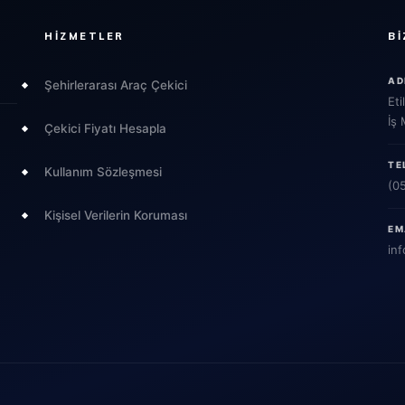
HIZMETLER
BI
AD
Şehirlerarası Araç Çekici
Eti
İş
Çekici Fiyatı Hesapla
TE
Kullanım Sözleşmesi
(0
Kişisel Verilerin Koruması
EM
inf