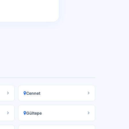
Cennet
Gültepe