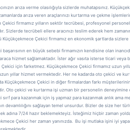
cınızın arıza verme olasılığıyla sizlerde muhatapsınız. Küçükçek
zamanlarda arıza veren araçlarınızı kurtarma ve çekme işlemleri
ekici firmamız yılların sektör tecrübesi, profesyonel personeller
ır. Sizlerde tecrübeli ellere aracınızı teslim ederek hem zama
 Küçükçekmece Çekici firmamız en ekonomik şartlarda sizlere h
başarısının en büyük sebebi firmamızın kendisine olan inancıd
raca hizmet sağlamaktadır. İster ağır vasıta isterse ticari veya b
ekici için farketmez. Küçükçekmece Çekici firmamız uzun yılla
uzun yıllar hizmet vermektedir. Her ne kadarda oto çekici ve kur
da Küçükçekmece Çekici in diğer firmalardan farkı müşterilerinin
. Oto çekici ve kurtarma işi uzman bir personelin deneyimine day
 sırf para kazanmak için iş yapmaz para kazanmak anlık ama m
ın devamlılığını sağlayan temel unsurdur. Bizler de size her tür
mek adına 7/24 hazır beklemekteyiz. İsteğimiz hiçbir zaman yol
ekmece Çekici her zaman yanınızda. Bu işi mutlaka işini iyi yap
erekmektedir.