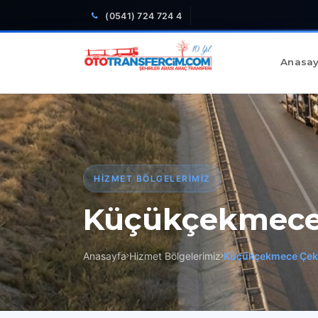
(0541) 724 724 4
Anasay
HIZMET BÖLGELERIMIZ
Küçükçekmece 
Anasayfa
Hizmet Bölgelerimiz
Küçükçekmece Çek