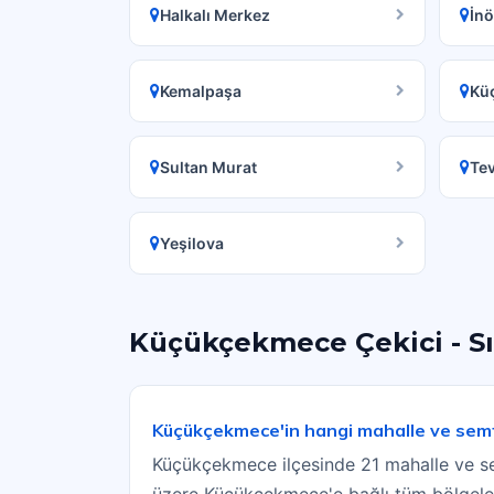
Halkalı Merkez
İn
Kemalpaşa
Küç
Sultan Murat
Tev
Yeşilova
Küçükçekmece Çekici - Sı
Küçükçekmece'in hangi mahalle ve semt
Küçükçekmece ilçesinde 21 mahalle ve sem
üzere Küçükçekmece'e bağlı tüm bölgeler