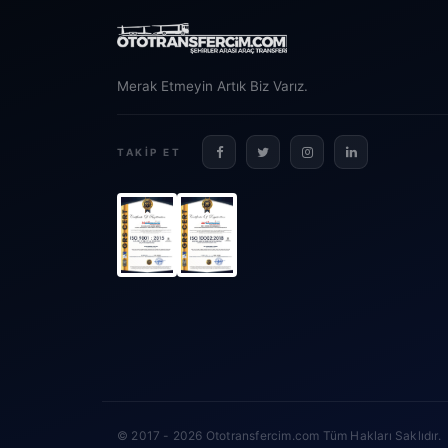
Merak Etmeyin Artık Biz Varız.
TAKIP ET
© 2017 - 2026 Ototransfercim.com Tüm Hakları Saklıdır.