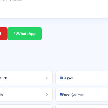
4
WhatsApp
türk
Beşyol
ih
Fevzi Çakmak