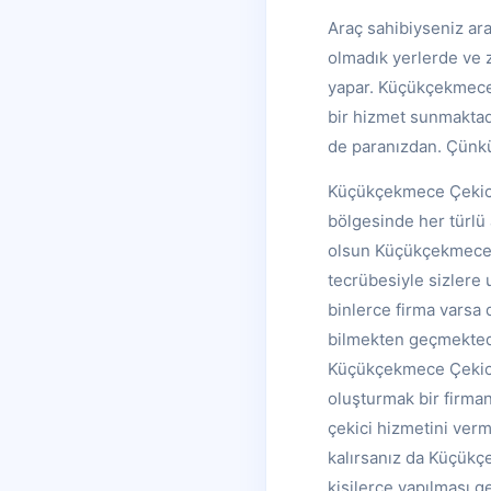
Araç sahibiyseniz ara
olmadık yerlerde ve 
yapar. Küçükçekmece Ç
bir hizmet sunmaktad
de paranızdan. Çünkü
Küçükçekmece Çekici 
bölgesinde her türlü a
olsun Küçükçekmece Ç
tecrübesiyle sizlere 
binlerce firma varsa 
bilmekten geçmektedir
Küçükçekmece Çekici
oluşturmak bir firman
çekici hizmetini ver
kalırsanız da Küçükç
kişilerce yapılması g