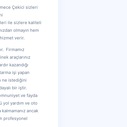
mece Çekici sizleri
ni
i ile sizlere kaliteli
nınızdan olmayın hem
izmet verir.
ır. Firmamız
inek araçlarınız
rdır kazandığı
tarma işi yapan
 ne istediğini
alı bir iştir.
emnuniyet ve fayda
lü yol yardım ve oto
da kalmamanız ancak
an profesyonel