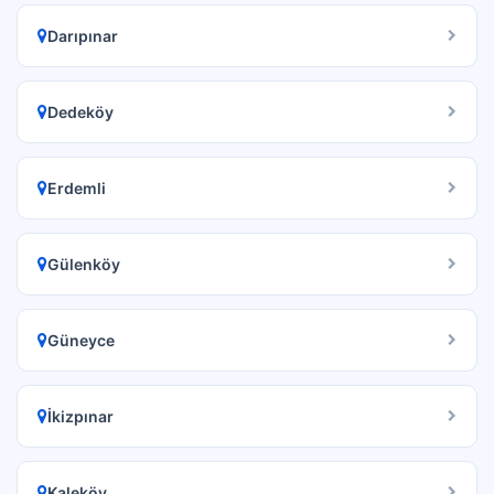
Darıpınar
Dedeköy
Erdemli
Gülenköy
Güneyce
İkizpınar
Kaleköy