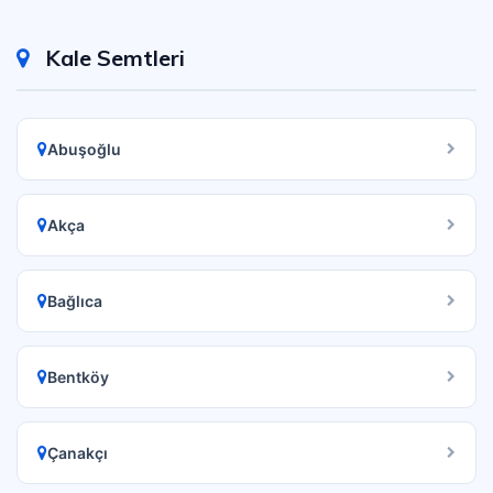
Kale Semtleri
Abuşoğlu
Akça
Bağlıca
Bentköy
Çanakçı