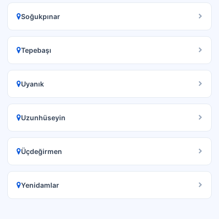
Soğukpınar
Tepebaşı
Uyanık
Uzunhüseyin
Üçdeğirmen
Yenidamlar