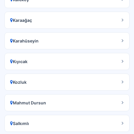
Karaağaç
Karahüseyin
Kıyıcak
Kozluk
Mahmut Dursun
Salkımlı