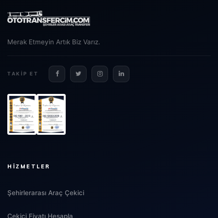
Merak Etmeyin Artık Biz Varız.
TAKIP ET
HIZMETLER
Şehirlerarası Araç Çekici
Çekici Fiyatı Hesapla